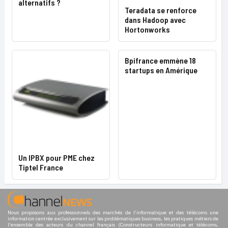
alternatifs ?
Teradata se renforce
dans Hadoop avec
Hortonworks
Bpifrance emmène 18
startups en Amérique
Un IPBX pour PME chez
Tiptel France
Nous proposons aux professionnels des marchés de l'informatique et des télécoms une
information centrée exclusivement sur les problématiques business, les pratiques métiers de
l'ensemble des acteurs du channel français (Constructeurs informatique et télécoms,