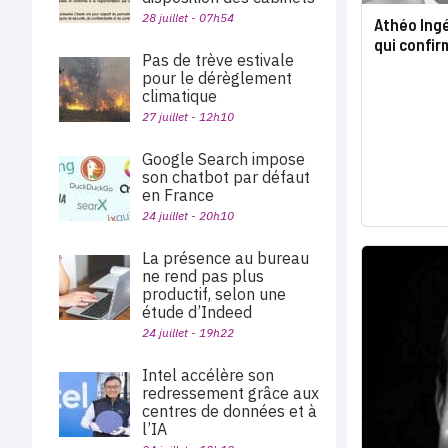
28 juillet - 07h54
Athéo Ingé
qui confir
Pas de trève estivale
pour le dérèglement
climatique
27 juillet - 12h10
Google Search impose
son chatbot par défaut
en France
24 juillet - 20h10
La présence au bureau
ne rend pas plus
productif, selon une
étude d’Indeed
24 juillet - 19h22
Intel accélère son
redressement grâce aux
centres de données et à
l’IA