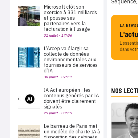
Séquence, 
Microsoft clôt son
exercice à 331 milliards
et pousse ses
partenaires vers la
LA NEWS
facturation à l’usage
L'act
31 juillet - 17h06
L'essenti
L’Arcep va élargir sa
dans votr
collecte de données
environnementales aux
fournisseurs de services
d’IA
30 juillet - 07h17
IA Act européen : les
NOS LECT
contenus générés par IA
doivent être clairement
signalés
29 juillet - 08h19
Le barreau de Paris met
un modèle de charte IA à
disposition des cabinets