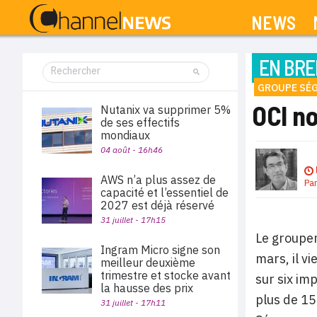
NEWS
EN BRE
GROUPE SÉ
OCI n
Nutanix va supprimer 5%
de ses effectifs
mondiaux
04 août - 16h46
AWS n’a plus assez de
Pa
capacité et l’essentiel de
2027 est déjà réservé
31 juillet - 17h15
Le groupe
Ingram Micro signe son
mars, il v
meilleur deuxième
trimestre et stocke avant
sur six im
la hausse des prix
plus de 15
31 juillet - 17h11