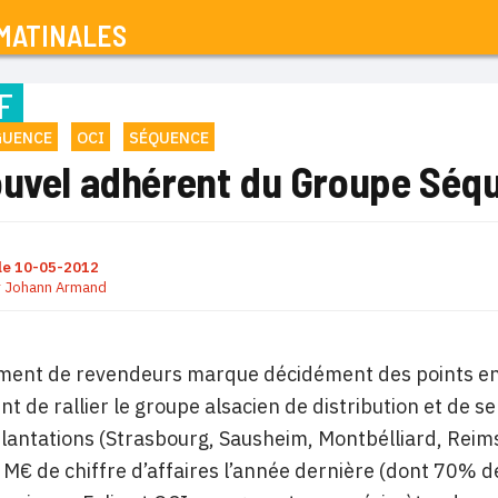
MATINALES
F
GUENCE
OCI
SÉQUENCE
ouvel adhérent du Groupe Séq
le
10-05-2012
r
Johann Armand
ment de revendeurs marque décidément des points en 
ient de rallier le groupe alsacien de distribution et de 
plantations (Strasbourg, Sausheim, Montbélliard, Reim
 M€ de chiffre d’affaires l’année dernière (dont 70% d