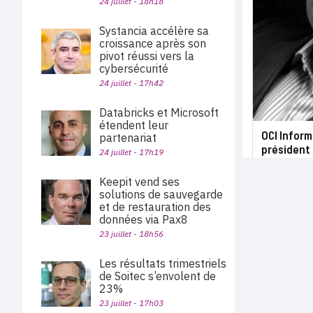
24 juillet - 18h18
Systancia accélère sa
croissance après son
pivot réussi vers la
cybersécurité
24 juillet - 17h42
Databricks et Microsoft
étendent leur
OCI Inform
partenariat
président
24 juillet - 17h19
Keepit vend ses
solutions de sauvegarde
et de restauration des
données via Pax8
23 juillet - 18h56
Les résultats trimestriels
de Soitec s’envolent de
23%
23 juillet - 17h03