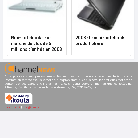
Mini-notebooks : un
2008 : le mini-notebook,
marché de plus de 5
produit phare
millions d’unités en 2008
Nous proposons aux professionnels des marchés de l'informatique et des télécoms une
information centrée exclusivement sur les problématiques business, les pratiques métiers de
l'ensemble des acteurs du channel français (Constructeurs informatique et télécoms,
éditeurs, distributeurs, revendeurs, opérateurs, ISV, MSP, VARs,...)
Cloud privé
|
Infogérance