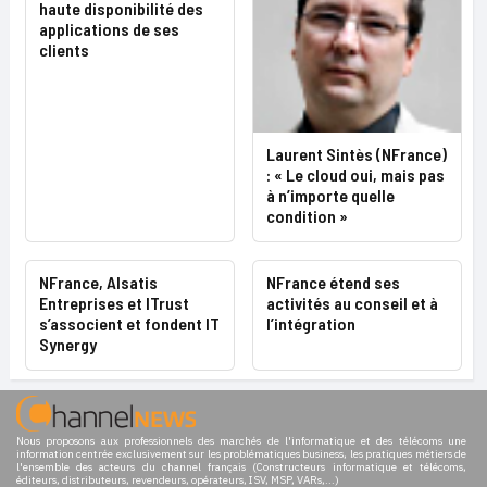
haute disponibilité des
applications de ses
clients
Laurent Sintès (NFrance)
: « Le cloud oui, mais pas
à n’importe quelle
condition »
NFrance, Alsatis
NFrance étend ses
Entreprises et ITrust
activités au conseil et à
s’associent et fondent IT
l’intégration
Synergy
Nous proposons aux professionnels des marchés de l'informatique et des télécoms une
information centrée exclusivement sur les problématiques business, les pratiques métiers de
l'ensemble des acteurs du channel français (Constructeurs informatique et télécoms,
éditeurs, distributeurs, revendeurs, opérateurs, ISV, MSP, VARs,...)