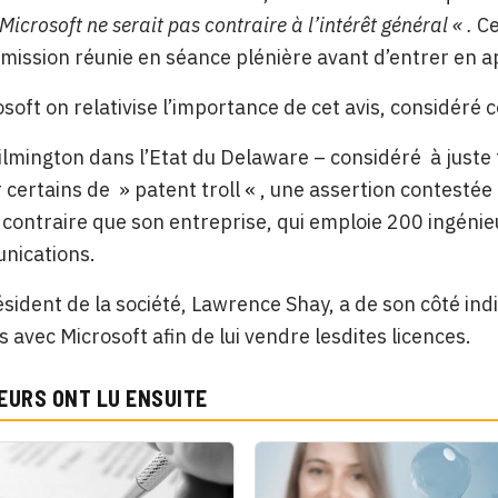
icrosoft ne serait pas contraire à l’intérêt général « .
Ce
mission réunie en séance plénière avant d’entrer en ap
soft on relativise l’importance de cet avis, considér
lmington dans l’Etat du Delaware – considéré à juste t
 certains de » patent troll « , une assertion contestée p
 contraire que son entreprise, qui emploie 200 ingénieur
nications.
ésident de la société, Lawrence Shay, a de son côté ind
s avec Microsoft afin de lui vendre lesdites licences.
EURS ONT LU ENSUITE