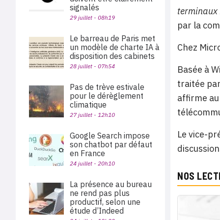
signalés
terminaux M
29 juillet - 08h19
par la com
Le barreau de Paris met
Chez Micro
un modèle de charte IA à
disposition des cabinets
28 juillet - 07h54
Basée à Wi
traitée par
Pas de trève estivale
pour le dérèglement
affirme au
climatique
télécommu
27 juillet - 12h10
Le vice-pr
Google Search impose
son chatbot par défaut
discussion
en France
24 juillet - 20h10
NOS LECT
La présence au bureau
ne rend pas plus
productif, selon une
étude d’Indeed