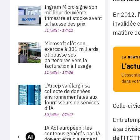
Ingram Micro signe son
meilleur deuxième
En 2012, l
trimestre et stocke avant
invalidée 
la hausse des prix
31 juillet - 17h11
matière de
Microsoft clôt son
exercice à 331 milliards
et pousse ses
LA NEWS
partenaires vers la
L'act
facturation à l’usage
31 juillet - 17h06
L'essenti
dans votr
L’Arcep va élargir sa
collecte de données
environnementales aux
fournisseurs de services
Celle-ci v
d’IA
30 juillet - 07h17
Entretemps
IA Act européen : les
à sa divis
contenus générés par IA
de l’ITC T
doivent être clairement