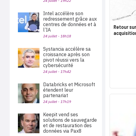
24 juillet - 19h22
Intel accélère son
redressement grâce aux
centres de données et à
Retour sur
l’IA
acquisition
24 juillet - 18h18
Systancia accélère sa
croissance après son
pivot réussi vers la
cybersécurité
24 juillet - 17h42
Databricks et Microsoft
étendent leur
partenariat
24 juillet - 17h19
Keepit vend ses
solutions de sauvegarde
et de restauration des
données via Pax8