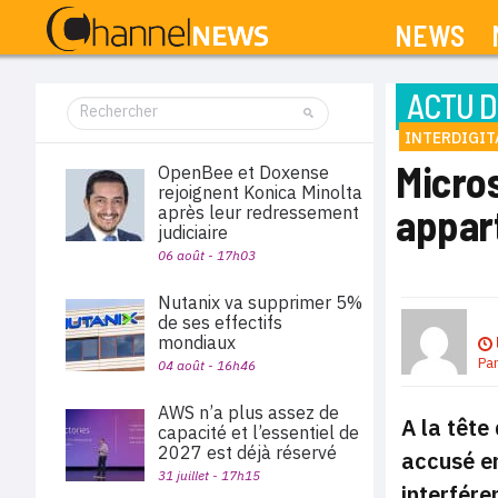
NEWS
ACTU D
INTERDIGIT
Micros
OpenBee et Doxense
rejoignent Konica Minolta
appart
après leur redressement
judiciaire
06 août - 17h03
Nutanix va supprimer 5%
de ses effectifs
mondiaux
Pa
04 août - 16h46
AWS n’a plus assez de
A la tête
capacité et l’essentiel de
2027 est déjà réservé
accusé en
31 juillet - 17h15
interfére