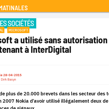
MATINALES
ES SOCIÉTÉS
AL
MICROSOFT
oft a utilisé sans autorisatio
enant à InterDigital
le
28-04-2015
r
Dirk Basyn
 de plus de 20.000 brevets dans les secteur des te
 2007 Nokia d’avoir utilisé illégalement deux de
nces de signaux.