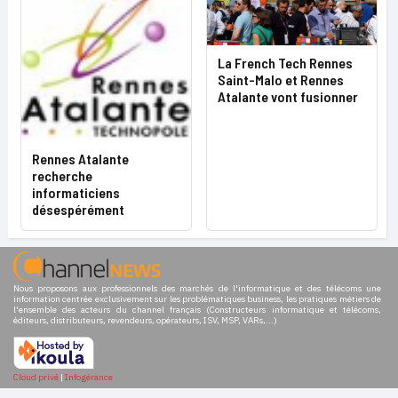
La French Tech Rennes
Saint-Malo et Rennes
Atalante vont fusionner
Rennes Atalante
recherche
informaticiens
désespérément
Nous proposons aux professionnels des marchés de l'informatique et des télécoms une
information centrée exclusivement sur les problématiques business, les pratiques métiers de
l'ensemble des acteurs du channel français (Constructeurs informatique et télécoms,
éditeurs, distributeurs, revendeurs, opérateurs, ISV, MSP, VARs,...)
Cloud privé
|
Infogérance