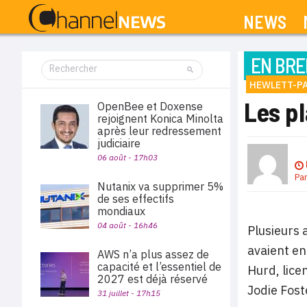
NEWS
EN BRE
HEWLETT-P
Les pl
OpenBee et Doxense
rejoignent Konica Minolta
après leur redressement
judiciaire
06 août - 17h03
Pa
Nutanix va supprimer 5%
de ses effectifs
mondiaux
04 août - 16h46
Plusieurs 
avaient en
AWS n’a plus assez de
capacité et l’essentiel de
Hurd, lice
2027 est déjà réservé
Jodie Foste
31 juillet - 17h15