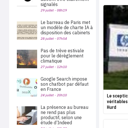
signalés
29 juillet - 08h19
Le barreau de Paris met
un modèle de charte IA à
disposition des cabinets
28 juillet - 07h54
Pas de trève estivale
pour le dérèglement
climatique
27 juillet - 12h10
Google Search impose
son chatbot par défaut
en France
Le scepti
24 juillet - 20h10
véritables
Hurd
La présence au bureau
ne rend pas plus
productif, selon une
étude d’Indeed