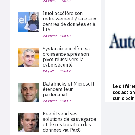
24 juillet - 19h22
Intel accélère son
redressement grâce aux
centres de données et à
l’IA
24 juillet - 18h18
Systancia accélère sa
croissance après son
pivot réussi vers la
cybersécurité
24 juillet - 17h42
Databricks et Microsoft
Le différe
étendent leur
ses actio
partenariat
sur le poin
24 juillet - 17h19
Keepit vend ses
solutions de sauvegarde
et de restauration des
données via Pax8