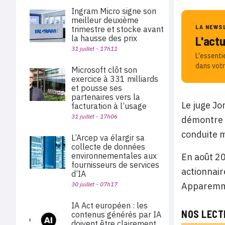
Ingram Micro signe son
meilleur deuxième
LA NEWS
trimestre et stocke avant
la hausse des prix
L'act
31 juillet - 17h11
L'essenti
dans votr
Microsoft clôt son
exercice à 331 milliards
et pousse ses
partenaires vers la
Le juge Jo
facturation à l’usage
31 juillet - 17h06
démontre q
conduite m
L’Arcep va élargir sa
collecte de données
environnementales aux
En août 20
fournisseurs de services
actionnair
d’IA
30 juillet - 07h17
Apparemmen
IA Act européen : les
NOS LECT
contenus générés par IA
doivent être clairement