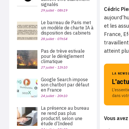
signalés
Cédric Pie
29 juillet - 08h19
aujourd’hui
Le barreau de Paris met
et les ass
un modèle de charte IA à
disposition des cabinets
France, Ef
28 juillet - 07h54
travaillen
atteint plu
Pas de trève estivale
pour le dérèglement
climatique
27 juillet - 12h10
LA NEWS
Google Search impose
L'act
son chatbot par défaut
en France
L'essenti
dans votr
24 juillet - 20h10
La présence au bureau
ne rend pas plus
Vous avez
productif, selon une
étude d’Indeed