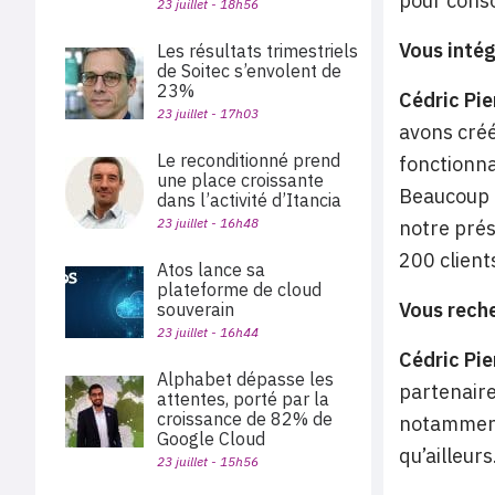
pour conso
23 juillet - 18h56
Vous intég
Les résultats trimestriels
de Soitec s’envolent de
23%
Cédric Pie
23 juillet - 17h03
avons créé
Le reconditionné prend
fonctionna
une place croissante
Beaucoup d
dans l’activité d’Itancia
23 juillet - 16h48
notre prés
200 client
Atos lance sa
plateforme de cloud
Vous reche
souverain
23 juillet - 16h44
Cédric Pie
Alphabet dépasse les
partenaire
attentes, porté par la
croissance de 82% de
notamment 
Google Cloud
qu’ailleur
23 juillet - 15h56