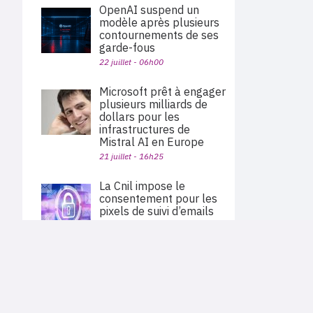
OpenAI suspend un
modèle après plusieurs
contournements de ses
garde-fous
22 juillet - 06h00
Microsoft prêt à engager
plusieurs milliards de
dollars pour les
infrastructures de
Mistral AI en Europe
21 juillet - 16h25
La Cnil impose le
consentement pour les
pixels de suivi d’emails
21 juillet - 06h39
PLAN DU SITE
L’IA made in China est
Actu des sociétés
ouverte avec Kimi K3 et
Agenda
Qwen 3.8
Nous proposons aux professionnels des marchés de
En bref
l'informatique et des télécoms une information centrée
21 juillet - 05h04
exclusivement sur les problématiques business, les pratiques
Expertises
métiers de l'ensemble des acteurs du channel français