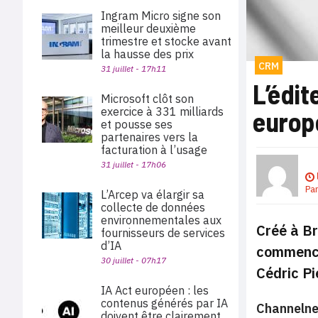
Ingram Micro signe son
meilleur deuxième
trimestre et stocke avant
la hausse des prix
CRM
31 juillet - 17h11
L’édit
Microsoft clôt son
exercice à 331 milliards
europ
et pousse ses
partenaires vers la
facturation à l’usage
31 juillet - 17h06
Pa
L’Arcep va élargir sa
collecte de données
environnementales aux
Créé à Br
fournisseurs de services
d’IA
commencer
30 juillet - 07h17
Cédric Pi
IA Act européen : les
contenus générés par IA
Channelne
doivent être clairement