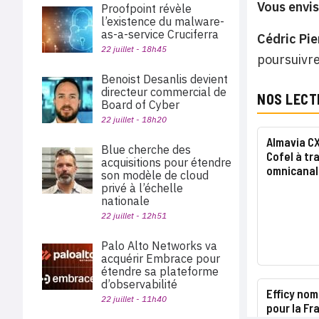
Vous envis
Proofpoint révèle
l’existence du malware-
as-a-service Cruciferra
Cédric Pie
22 juillet - 18h45
poursuivre
Benoist Desanlis devient
directeur commercial de
NOS LECT
Board of Cyber
22 juillet - 18h20
Almavia CX
Blue cherche des
Cofel à tr
acquisitions pour étendre
omnicanal
son modèle de cloud
privé à l’échelle
nationale
22 juillet - 12h51
Palo Alto Networks va
acquérir Embrace pour
étendre sa plateforme
d’observabilité
Efficy nom
22 juillet - 11h40
pour la Fr