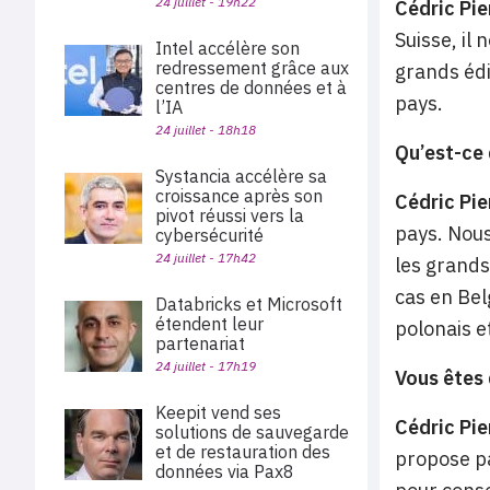
24 juillet - 19h22
Cédric Pie
Suisse, il
Intel accélère son
redressement grâce aux
grands édi
centres de données et à
pays.
l’IA
24 juillet - 18h18
Qu’est-ce 
Systancia accélère sa
croissance après son
Cédric Pie
pivot réussi vers la
pays. Nous
cybersécurité
24 juillet - 17h42
les grands
cas en Bel
Databricks et Microsoft
étendent leur
polonais et
partenariat
24 juillet - 17h19
Vous êtes 
Keepit vend ses
Cédric Pie
solutions de sauvegarde
et de restauration des
propose pa
données via Pax8