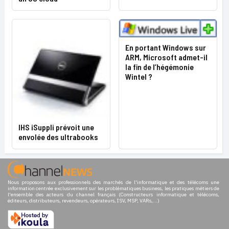
En portant Windows sur
ARM, Microsoft admet-il
la fin de l’hégémonie
Wintel ?
IHS iSuppli prévoit une
envolée des ultrabooks
Nous proposons aux professionnels des marchés de l'informatique et des télécoms une
information centrée exclusivement sur les problématiques business, les pratiques métiers de
l'ensemble des acteurs du channel français (Constructeurs informatique et télécoms,
éditeurs, distributeurs, revendeurs, opérateurs, ISV, MSP, VARs,...)