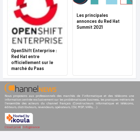
Les principales
annonces du Red Hat
Summit 2021
OpenShift Enterprise :
Red Hat entre
officiellement sur le
marché du Paas
Nous proposons aux professionnels des marchés de l'informatique et des télécoms une
information centrée exclusivement sur les problématiques business, les pratiques métiers de
l'ensemble des acteurs du channel français (Constructeurs informatique et télécoms,
éditeurs, distributeurs, revendeurs, opérateurs, ISV, MSP, VARs,...)
Cloud privé
|
Infogérance