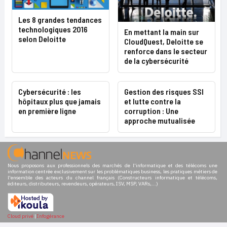
Les 8 grandes tendances
technologiques 2016
En mettant la main sur
selon Deloitte
CloudQuest, Deloitte se
renforce dans le secteur
de la cybersécurité
Cybersécurité : les
Gestion des risques SSI
hôpitaux plus que jamais
et lutte contre la
en première ligne
corruption : Une
approche mutualisée
Nous proposons aux professionnels des marchés de l'informatique et des télécoms une
information centrée exclusivement sur les problématiques business, les pratiques métiers de
l'ensemble des acteurs du channel français (Constructeurs informatique et télécoms,
éditeurs, distributeurs, revendeurs, opérateurs, ISV, MSP, VARs,...)
Cloud privé
|
Infogérance