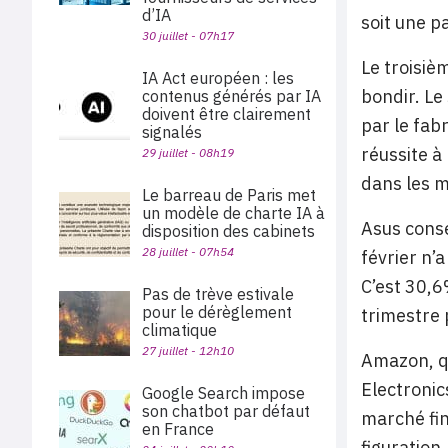
d’IA
soit une p
30 juillet - 07h17
Le troisiè
IA Act européen : les
bondir. Le
contenus générés par IA
doivent être clairement
par le fab
signalés
réussite à
29 juillet - 08h19
dans les 
Le barreau de Paris met
un modèle de charte IA à
Asus conse
disposition des cabinets
28 juillet - 07h54
février n’
C’est 30,6
Pas de trève estivale
pour le dérèglement
trimestre
climatique
27 juillet - 12h10
Amazon, qu
Electronic
Google Search impose
son chatbot par défaut
marché fin
en France
figuration