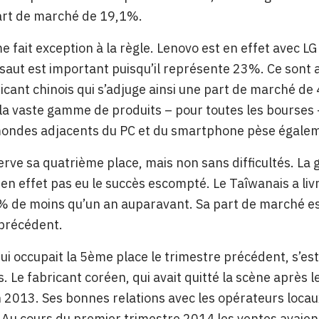
art de marché de 19,1%.
me fait exception à la règle. Lenovo est en effet avec LG
 saut est important puisqu’il représente 23%. Ce sont ai
ricant chinois qui s’adjuge ainsi une part de marché d
 la vaste gamme de produits – pour toutes les bourses
mondes adjacents du PC et du smartphone pèse égalem
rve sa quatrième place, mais non sans difficultés. L
a en effet pas eu le succès escompté. Le Taîwanais a liv
% de moins qu’un an auparavant. Sa part de marché es
 précédent.
i occupait la 5ème place le trimestre précédent, s’est q
s. Le fabricant coréen, qui avait quitté la scène après l
 2013. Ses bonnes relations avec les opérateurs locaux 
. Au cours du premier trimestre 2014 les ventes avaie