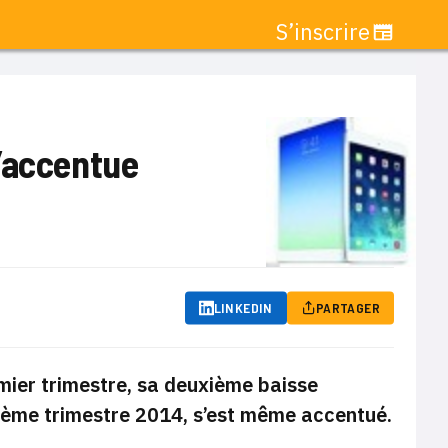
S’inscrire
’accentue
LINKEDIN
PARTAGER
mier trimestre, sa deuxième baisse
rième trimestre 2014, s’est même accentué.