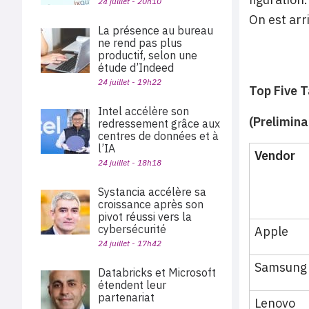
24 juillet - 20h10
On est arr
La présence au bureau
ne rend pas plus
productif, selon une
étude d’Indeed
24 juillet - 19h22
Top Five T
Intel accélère son
(Prelimina
redressement grâce aux
centres de données et à
l’IA
Vendor
24 juillet - 18h18
Systancia accélère sa
croissance après son
pivot réussi vers la
cybersécurité
Apple
24 juillet - 17h42
Samsung
Databricks et Microsoft
étendent leur
partenariat
Lenovo