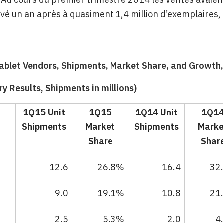
ivé un an après à quasiment 1,4 million d’exemplaires,
ablet Vendors, Shipments, Market Share, and Growth,
ry Results, Shipments in millions)
1Q15 Unit
1Q15
1Q14 Unit
1Q1
Shipments
Market
Shipments
Marke
Share
Shar
12.6
26.8%
16.4
32
9.0
19.1%
10.8
21
2.5
5.3%
2.0
4