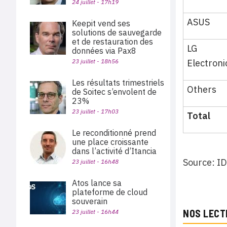
24 juillet - 17h19
ASUS
Keepit vend ses
solutions de sauvegarde
et de restauration des
LG
données via Pax8
23 juillet - 18h56
Electroni
Les résultats trimestriels
Others
de Soitec s’envolent de
23%
23 juillet - 17h03
Total
Le reconditionné prend
une place croissante
dans l’activité d’Itancia
Source: ID
23 juillet - 16h48
Atos lance sa
plateforme de cloud
souverain
NOS LECT
23 juillet - 16h44