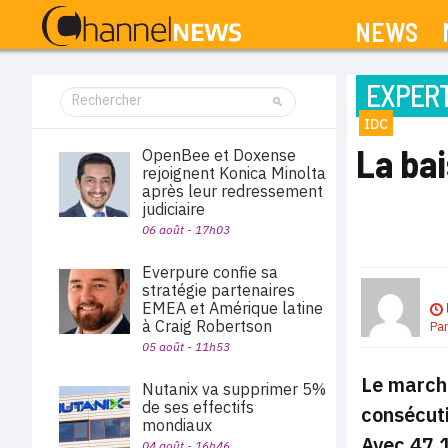
NEWS
EXPERT
IDC
La ba
OpenBee et Doxense
rejoignent Konica Minolta
après leur redressement
judiciaire
06 août - 17h03
Everpure confie sa
stratégie partenaires
EMEA et Amérique latine
à Craig Robertson
Pa
05 août - 11h53
Le marché
Nutanix va supprimer 5%
de ses effectifs
consécuti
mondiaux
Avec 47,1
04 août - 16h46