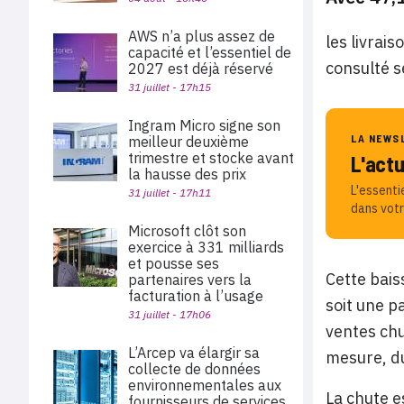
AWS n’a plus assez de
les livrai
capacité et l’essentiel de
consulté s
2027 est déjà réservé
31 juillet - 17h15
Ingram Micro signe son
LA NEWS
meilleur deuxième
trimestre et stocke avant
L'act
la hausse des prix
L'essenti
31 juillet - 17h11
dans votr
Microsoft clôt son
exercice à 331 milliards
et pousse ses
Cette bais
partenaires vers la
facturation à l’usage
soit une p
31 juillet - 17h06
ventes chu
L’Arcep va élargir sa
mesure, d
collecte de données
environnementales aux
La chute e
fournisseurs de services