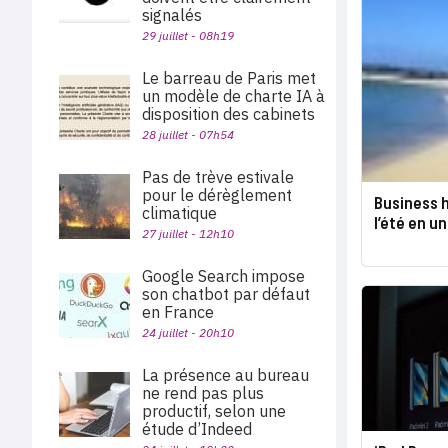
signalés
29 juillet - 08h19
Le barreau de Paris met
un modèle de charte IA à
disposition des cabinets
28 juillet - 07h54
Pas de trève estivale
pour le dérèglement
Business h
climatique
l’été en un
27 juillet - 12h10
Google Search impose
son chatbot par défaut
en France
24 juillet - 20h10
La présence au bureau
ne rend pas plus
productif, selon une
étude d’Indeed