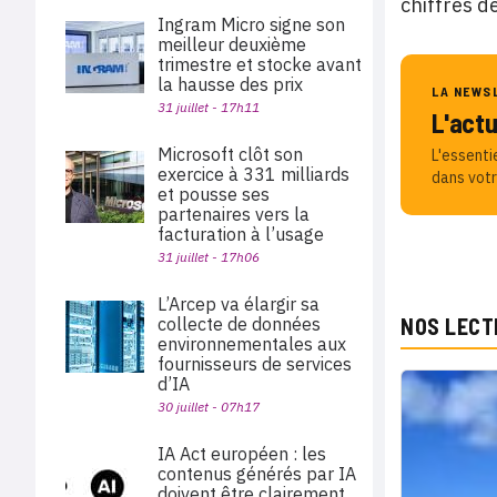
chiffres d
Ingram Micro signe son
meilleur deuxième
trimestre et stocke avant
la hausse des prix
LA NEWS
31 juillet - 17h11
L'act
Microsoft clôt son
L'essenti
exercice à 331 milliards
dans votr
et pousse ses
partenaires vers la
facturation à l’usage
31 juillet - 17h06
L’Arcep va élargir sa
collecte de données
NOS LECT
environnementales aux
fournisseurs de services
d’IA
30 juillet - 07h17
IA Act européen : les
contenus générés par IA
doivent être clairement