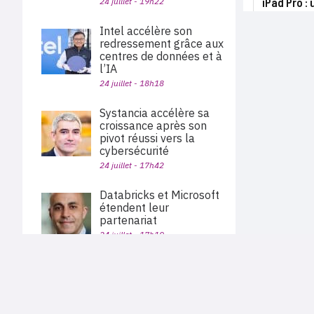
iPad Pro :
24 juillet - 19h22
Intel accélère son
redressement grâce aux
centres de données et à
l’IA
24 juillet - 18h18
Systancia accélère sa
croissance après son
pivot réussi vers la
cybersécurité
24 juillet - 17h42
Databricks et Microsoft
étendent leur
partenariat
24 juillet - 17h19
Keepit vend ses
PLAN DU SITE
solutions de sauvegarde
Actu des sociétés
et de restauration des
Agenda
Nous proposons aux professionnels des marchés de
données via Pax8
En bref
l'informatique et des télécoms une information centrée
exclusivement sur les problématiques business, les pratiques