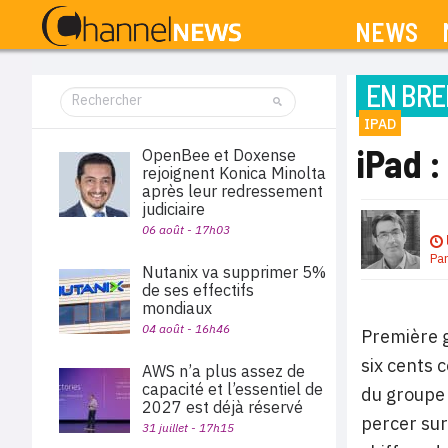
NEWS
EN BRE
IPAD
iPad :
OpenBee et Doxense
rejoignent Konica Minolta
après leur redressement
judiciaire
06 août - 17h03
Pa
Nutanix va supprimer 5%
de ses effectifs
mondiaux
04 août - 16h46
Première g
six cents 
AWS n’a plus assez de
capacité et l’essentiel de
du groupe 
2027 est déjà réservé
percer sur
31 juillet - 17h15