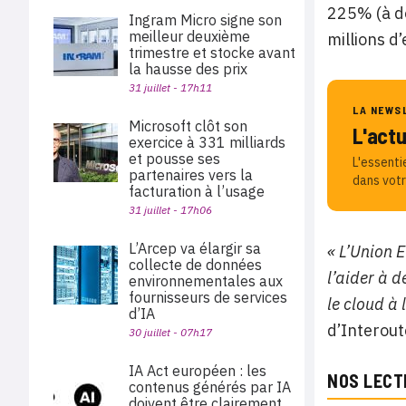
225% (à do
Ingram Micro signe son
meilleur deuxième
millions d’
trimestre et stocke avant
la hausse des prix
31 juillet - 17h11
LA NEWS
Microsoft clôt son
L'act
exercice à 331 milliards
et pousse ses
L'essenti
partenaires vers la
dans votr
facturation à l’usage
31 juillet - 17h06
L’Arcep va élargir sa
« L’Union E
collecte de données
l’aider à d
environnementales aux
fournisseurs de services
le cloud à 
d’IA
d’Interout
30 juillet - 07h17
IA Act européen : les
NOS LECT
contenus générés par IA
doivent être clairement