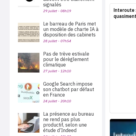
signalés
Interoute 
29 juillet - 08h19
quasimen
Le barreau de Paris met
un modèle de charte IA à
disposition des cabinets
28 juillet - 07h54
Pas de trève estivale
pour le dérèglement
climatique
27 juillet - 12h10
Google Search impose
son chatbot par défaut
en France
24 juillet - 20h10
La présence au bureau
ne rend pas plus
productif, selon une
étude d’Indeed