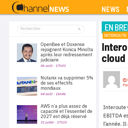
NEWS
EN BRE
INTEROUTE
Intero
OpenBee et Doxense
rejoignent Konica Minolta
cloud
après leur redressement
judiciaire
06 août - 17h03
Nutanix va supprimer 5%
de ses effectifs
Pa
mondiaux
04 août - 16h46
AWS n’a plus assez de
Interoute 
capacité et l’essentiel de
EBITDA est
2027 est déjà réservé
31 juillet - 17h15
l’année. I