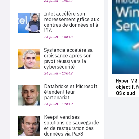
24 juillet - 19h22
Intel accélère son
redressement grâce aux
centres de données et à
l’IA
24 juillet - 18h18
Systancia accélère sa
croissance après son
pivot réussi vers la
cybersécurité
24 juillet - 17h42
Hyper-V 3.
Databricks et Microsoft
objectif, 
étendent leur
OS cloud
partenariat
24 juillet - 17h19
Keepit vend ses
solutions de sauvegarde
et de restauration des
données via Pax8