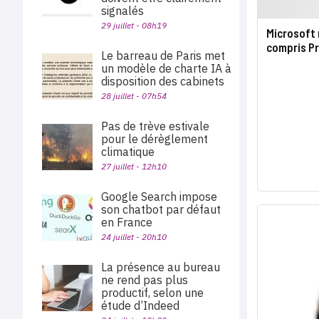
signalés
29 juillet - 08h19
Microsoft
compris P
Le barreau de Paris met
un modèle de charte IA à
disposition des cabinets
28 juillet - 07h54
Pas de trève estivale
pour le dérèglement
climatique
27 juillet - 12h10
Google Search impose
son chatbot par défaut
en France
24 juillet - 20h10
La présence au bureau
ne rend pas plus
productif, selon une
étude d’Indeed