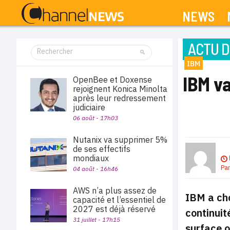
NEWS
ACTU D
IBM
IBM va
OpenBee et Doxense
rejoignent Konica Minolta
après leur redressement
judiciaire
06 août - 17h03
Nutanix va supprimer 5%
de ses effectifs
mondiaux
Pa
04 août - 16h46
AWS n’a plus assez de
IBM a cho
capacité et l’essentiel de
2027 est déjà réservé
continuit
31 juillet - 17h15
surface 