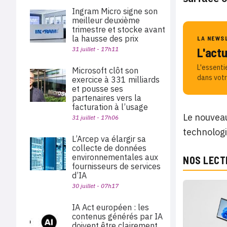
Ingram Micro signe son
meilleur deuxième
trimestre et stocke avant
la hausse des prix
LA NEWS
31 juillet - 17h11
L'act
L'essenti
Microsoft clôt son
dans votr
exercice à 331 milliards
et pousse ses
partenaires vers la
facturation à l’usage
Le nouveau
31 juillet - 17h06
technologi
L’Arcep va élargir sa
collecte de données
environnementales aux
NOS LECT
fournisseurs de services
d’IA
30 juillet - 07h17
IA Act européen : les
contenus générés par IA
doivent être clairement