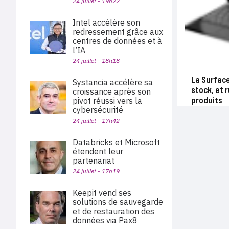
24 juillet - 19h22
Intel accélère son
redressement grâce aux
centres de données et à
l’IA
24 juillet - 18h18
La Surface
Systancia accélère sa
stock, et
croissance après son
produits
pivot réussi vers la
cybersécurité
24 juillet - 17h42
Databricks et Microsoft
étendent leur
partenariat
24 juillet - 17h19
Keepit vend ses
solutions de sauvegarde
et de restauration des
données via Pax8