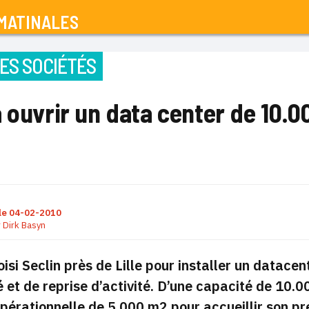
MATINALES
ES SOCIÉTÉS
 ouvrir un data center de 10.0
le
04-02-2010
r
Dirk Basyn
isi Seclin près de Lille pour installer un datace
é et de reprise d’activité. D’une capacité de 10.0
opérationnelle de 5.000 m2
pour accueillir son pr