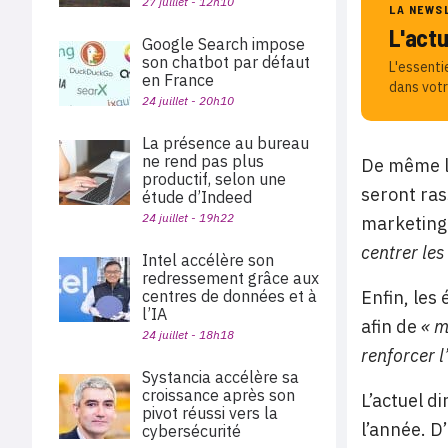
27 juillet - 12h10
LA NEWS
L'act
Google Search impose
son chatbot par défaut
L'essenti
en France
dans votr
24 juillet - 20h10
La présence au bureau
ne rend pas plus
De même le
productif, selon une
seront ras
étude d’Indeed
24 juillet - 19h22
marketing 
centrer les
Intel accélère son
redressement grâce aux
Enfin, les
centres de données et à
l’IA
afin de
« m
24 juillet - 18h18
renforcer l
Systancia accélère sa
croissance après son
L’actuel d
pivot réussi vers la
l’année. D’
cybersécurité