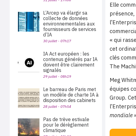
Elle comme
L’Arcep va élargir sa
présence, 
collecte de données
l’Enterpri
environnementales aux
fournisseurs de services
commercial
d’IA
« qui rass
30 juillet - 07h17
cet ordina
IA Act européen : les
clés comme
contenus générés par IA
doivent être clairement
The Machine
signalés
29 juillet - 08h19
Meg Whitma
équipes co
Le barreau de Paris met
un modèle de charte IA à
Group. Cet
disposition des cabinets
l’Enterpri
28 juillet - 07h54
mondiale »
Pas de trève estivale
pour le dérèglement
climatique