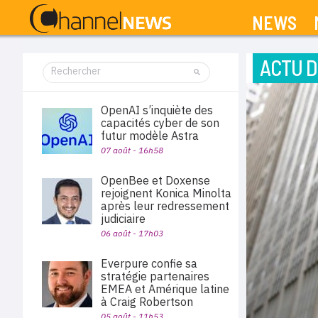
NEWS
ACTU D
OpenAI s’inquiète des
capacités cyber de son
futur modèle Astra
07 août - 16h58
OpenBee et Doxense
rejoignent Konica Minolta
après leur redressement
judiciaire
06 août - 17h03
Everpure confie sa
stratégie partenaires
EMEA et Amérique latine
à Craig Robertson
05 août - 11h53