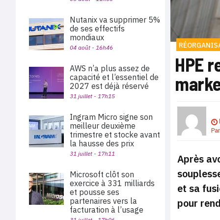
Nutanix va supprimer 5%
de ses effectifs
mondiaux
RÉORGANIS
04 août - 16h46
HPE r
AWS n’a plus assez de
marke
capacité et l’essentiel de
2027 est déjà réservé
31 juillet - 17h15
Ingram Micro signe son
meilleur deuxième
Pa
trimestre et stocke avant
la hausse des prix
31 juillet - 17h11
Après avo
souplesse
Microsoft clôt son
exercice à 331 milliards
et sa fus
et pousse ses
partenaires vers la
pour rend
facturation à l’usage
31 juillet - 17h06