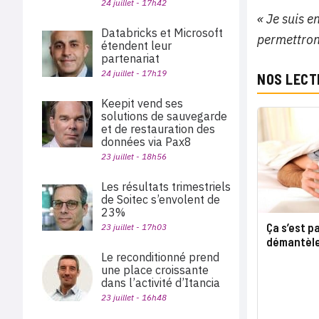
24 juillet - 17h42
« Je suis
e
Databricks et Microsoft
permettron
étendent leur
partenariat
24 juillet - 17h19
NOS LECT
Keepit vend ses
solutions de sauvegarde
et de restauration des
données via Pax8
23 juillet - 18h56
Les résultats trimestriels
de Soitec s’envolent de
23%
Ça s’est pa
23 juillet - 17h03
démantèl
Le reconditionné prend
une place croissante
dans l’activité d’Itancia
23 juillet - 16h48