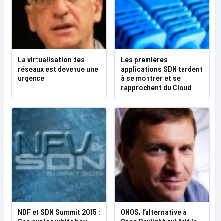
La virtualisation des
Les premières
réseaux est devenue une
applications SDN tardent
urgence
à se montrer et se
rapprochent du Cloud
NDF et SDN Summit 2015 :
ONOS, l’alternative à
Cap sur les white box
Open Daylight qui fait la