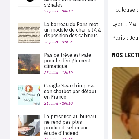
signalés
Toulouse
29 juillet - 08h19
Lyon : M
Le barreau de Paris met
un modèle de charte IA à
disposition des cabinets
Paris : Je
28 juillet - 07h54
NOS LECT
Pas de trève estivale
pour le dérèglement
climatique
27 juillet - 12h10
Google Search impose
son chatbot par défaut
en France
24 juillet - 20h10
La présence au bureau
ne rend pas plus
productif, selon une
étude d’Indeed