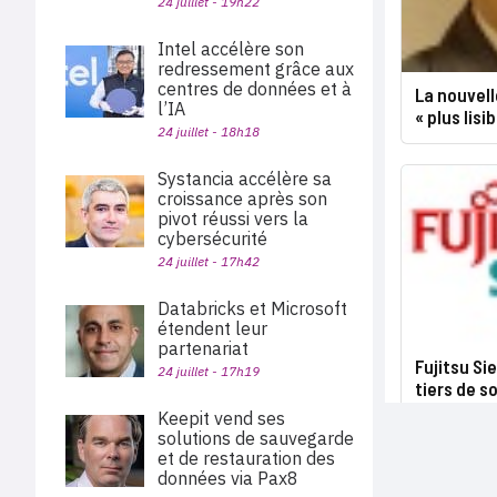
24 juillet - 19h22
Intel accélère son
redressement grâce aux
centres de données et à
La nouvell
l’IA
« plus lisi
24 juillet - 18h18
Systancia accélère sa
croissance après son
pivot réussi vers la
cybersécurité
24 juillet - 17h42
Databricks et Microsoft
étendent leur
partenariat
Fujitsu S
24 juillet - 17h19
tiers de s
Keepit vend ses
solutions de sauvegarde
et de restauration des
données via Pax8