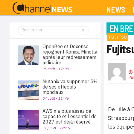
NEWS
EN BRE
FUJITSU
Fujits
OpenBee et Doxense
rejoignent Konica Minolta
après leur redressement
judiciaire
06 août - 17h03
Pa
Nutanix va supprimer 5%
de ses effectifs
mondiaux
04 août - 16h46
De Lille à
AWS n’a plus assez de
capacité et l’essentiel de
Strasbourg
2027 est déjà réservé
les équipe
31 juillet - 17h15