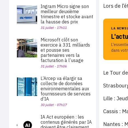
Lors de l’
Ingram Micro signe son
meilleur deuxième
trimestre et stocke avant
la hausse des prix
31 juillet - 17h11
LA NEWS
L'act
Microsoft clôt son
exercice à 331 milliards
L'essenti
et pousse ses
dans votr
partenaires vers la
facturation à l’usage
31 juillet - 17h06
Le Tour de
L’Arcep va élargir sa
collecte de données
Strasbour
environnementales aux
fournisseurs de services
Lille : Je
d’IA
30 juillet - 07h17
Cassis : M
IA Act européen : les
contenus générés par IA
Nantes 
doivent être clairement