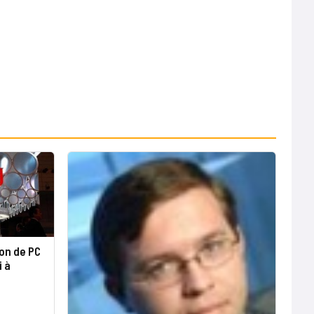
ion de PC
i à