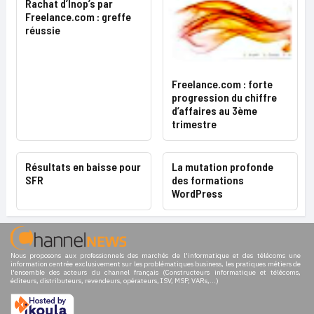
Rachat d’Inop’s par
Freelance.com : greffe
réussie
Freelance.com : forte
progression du chiffre
d’affaires au 3ème
trimestre
Résultats en baisse pour
La mutation profonde
SFR
des formations
WordPress
Nous proposons aux professionnels des marchés de l'informatique et des télécoms une
information centrée exclusivement sur les problématiques business, les pratiques métiers de
l'ensemble des acteurs du channel français (Constructeurs informatique et télécoms,
éditeurs, distributeurs, revendeurs, opérateurs, ISV, MSP, VARs,...)