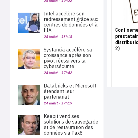
24 juillet - 19h22
Intel accélère son
redressement grâce aux
centres de données et à
Confinemen
l’IA
prestatair
24 juillet - 18h18
distributi
2)
Systancia accélère sa
croissance après son
pivot réussi vers la
cybersécurité
24 juillet - 17h42
Databricks et Microsoft
étendent leur
partenariat
24 juillet - 17h19
Keepit vend ses
solutions de sauvegarde
et de restauration des
données via Pax8