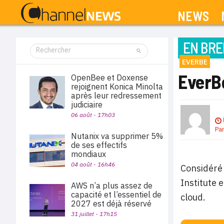
NEWS
EN BRE
EVERBE
EverB
OpenBee et Doxense
rejoignent Konica Minolta
après leur redressement
judiciaire
06 août - 17h03
Pa
Nutanix va supprimer 5%
de ses effectifs
mondiaux
04 août - 16h46
Considéré 
Institute 
AWS n’a plus assez de
capacité et l’essentiel de
cloud.
2027 est déjà réservé
31 juillet - 17h15