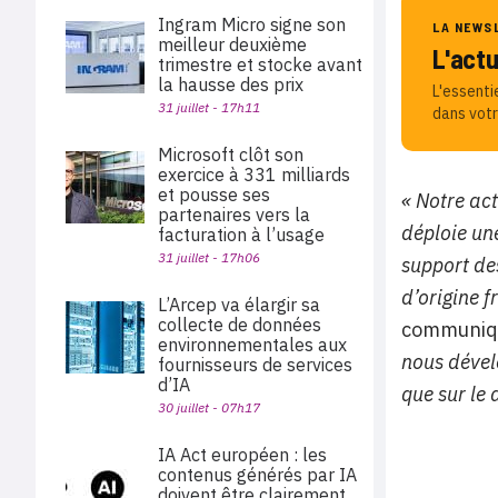
Ingram Micro signe son
LA NEWS
meilleur deuxième
L'act
trimestre et stocke avant
la hausse des prix
L'essenti
31 juillet - 17h11
dans votr
Microsoft clôt son
exercice à 331 milliards
et pousse ses
« Notre ac
partenaires vers la
déploie une
facturation à l’usage
31 juillet - 17h06
support de
d’origine 
L’Arcep va élargir sa
collecte de données
communiqu
environnementales aux
nous dével
fournisseurs de services
d’IA
que sur le 
30 juillet - 07h17
IA Act européen : les
contenus générés par IA
doivent être clairement