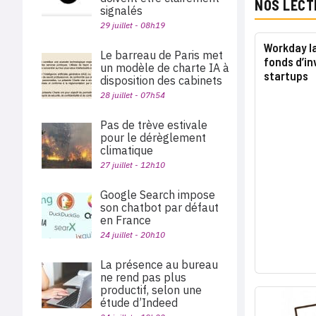
NOS LECT
signalés
29 juillet - 08h19
Workday l
Le barreau de Paris met
fonds d’i
un modèle de charte IA à
startups
disposition des cabinets
28 juillet - 07h54
Pas de trève estivale
pour le dérèglement
climatique
27 juillet - 12h10
Google Search impose
son chatbot par défaut
en France
24 juillet - 20h10
La présence au bureau
ne rend pas plus
productif, selon une
étude d’Indeed