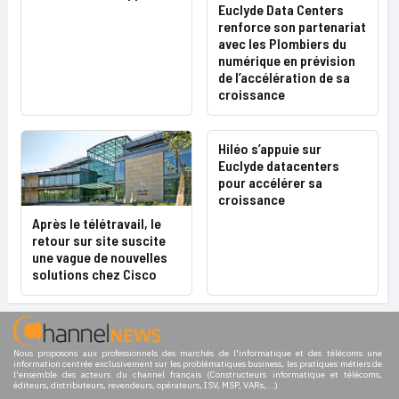
Euclyde Data Centers
renforce son partenariat
avec les Plombiers du
numérique en prévision
de l’accélération de sa
croissance
Hiléo s’appuie sur
Euclyde datacenters
pour accélérer sa
croissance
Après le télétravail, le
retour sur site suscite
une vague de nouvelles
solutions chez Cisco
Nous proposons aux professionnels des marchés de l'informatique et des télécoms une
information centrée exclusivement sur les problématiques business, les pratiques métiers de
l'ensemble des acteurs du channel français (Constructeurs informatique et télécoms,
éditeurs, distributeurs, revendeurs, opérateurs, ISV, MSP, VARs,...)