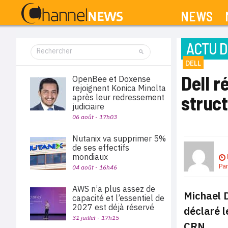
NEWS
ACTU D
DELL
Dell r
OpenBee et Doxense
rejoignent Konica Minolta
struc
après leur redressement
judiciaire
06 août - 17h03
Nutanix va supprimer 5%
de ses effectifs
mondiaux
Pa
04 août - 16h46
AWS n’a plus assez de
Michael D
capacité et l’essentiel de
2027 est déjà réservé
déclaré 
31 juillet - 17h15
CRN.