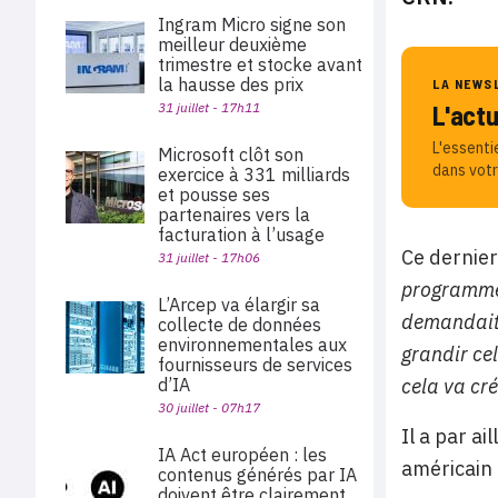
Ingram Micro signe son
meilleur deuxième
trimestre et stocke avant
la hausse des prix
LA NEWS
31 juillet - 17h11
L'act
L'essenti
Microsoft clôt son
dans votr
exercice à 331 milliards
et pousse ses
partenaires vers la
facturation à l’usage
Ce dernier
31 juillet - 17h06
programme 
L’Arcep va élargir sa
demandait 
collecte de données
environnementales aux
grandir cel
fournisseurs de services
d’IA
cela va cr
30 juillet - 07h17
Il a par a
IA Act européen : les
américain 
contenus générés par IA
doivent être clairement