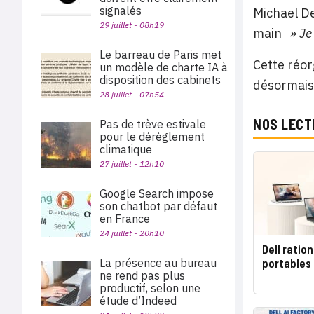
signalés
Michael De
29 juillet - 08h19
main
» Je 
Le barreau de Paris met
Cette réor
un modèle de charte IA à
disposition des cabinets
désormais 
28 juillet - 07h54
NOS LECT
Pas de trève estivale
pour le dérèglement
climatique
27 juillet - 12h10
Google Search impose
son chatbot par défaut
en France
24 juillet - 20h10
Dell ratio
portables
La présence au bureau
ne rend pas plus
productif, selon une
étude d’Indeed