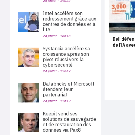
24 juillet - 19h22
Intel accélère son
redressement grâce aux
centres de données et à
l’IA
24 juillet - 18h18
Dell défen
de l’IA ave
Systancia accélère sa
croissance après son
pivot réussi vers la
cybersécurité
24 juillet - 17h42
Databricks et Microsoft
étendent leur
partenariat
24 juillet - 17h19
Keepit vend ses
solutions de sauvegarde
et de restauration des
données via Pax8