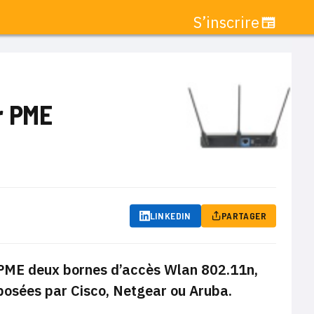
S’inscrire
r PME
LINKEDIN
PARTAGER
s PME deux bornes d’accès Wlan 802.11n,
posées par Cisco, Netgear ou Aruba.