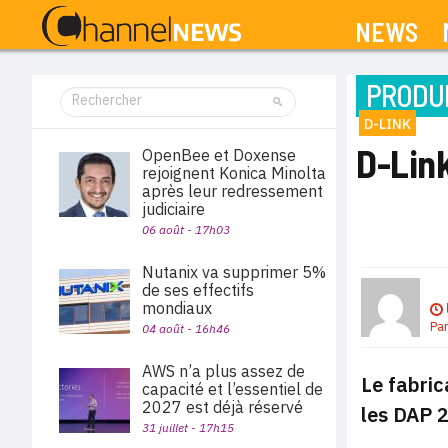
NEWS
PRODUI
D-LINK
D-Lin
OpenBee et Doxense
rejoignent Konica Minolta
après leur redressement
judiciaire
06 août - 17h03
Nutanix va supprimer 5%
de ses effectifs
mondiaux
Pa
04 août - 16h46
AWS n’a plus assez de
Le fabric
capacité et l’essentiel de
2027 est déjà réservé
les DAP 2
31 juillet - 17h15