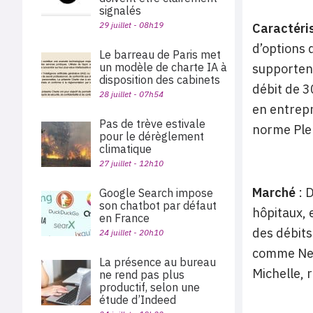
signalés
29 juillet - 08h19
Caractéris
d’options 
Le barreau de Paris met
un modèle de charte IA à
supportent
disposition des cabinets
débit de 3
28 juillet - 07h54
en entrepr
Pas de trève estivale
norme Pl
pour le dérèglement
climatique
27 juillet - 12h10
Marché
: 
Google Search impose
son chatbot par défaut
hôpitaux, 
en France
des débits
24 juillet - 20h10
comme Netg
La présence au bureau
Michelle, 
ne rend pas plus
productif, selon une
étude d’Indeed