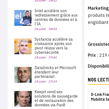
24 juillet - 19h22
Marketing
Intel accélère son
produits t
redressement grâce aux
centres de données et à
englobant 
l’IA
24 juillet - 18h18
Systancia accélère sa
croissance après son
Grossiste
pivot réussi vers la
cybersécurité
Prix
: 219
24 juillet - 17h42
Disponibil
Databricks et Microsoft
étendent leur
partenariat
NOS LECT
24 juillet - 17h19
Keepit vend ses
D-Link Fr
solutions de sauvegarde
Mobilité S
et de restauration des
données via Pax8