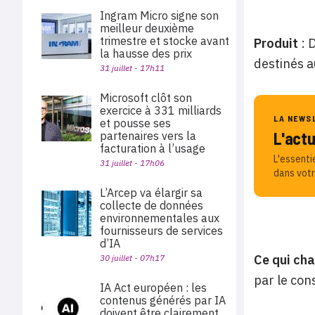
Ingram Micro signe son
meilleur deuxième
trimestre et stocke avant
Produit
: 
la hausse des prix
destinés a
31 juillet - 17h11
Microsoft clôt son
exercice à 331 milliards
LA NEWS
et pousse ses
L'act
partenaires vers la
facturation à l’usage
L'essenti
31 juillet - 17h06
dans votr
L’Arcep va élargir sa
collecte de données
environnementales aux
fournisseurs de services
d’IA
Ce qui ch
30 juillet - 07h17
par le con
IA Act européen : les
contenus générés par IA
doivent être clairement