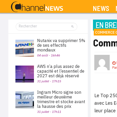
NEWS
EN BRE
COMMERCE 
Commer
Nutanix va supprimer 5%
de ses effectifs
mondiaux
04 août - 16h46
AWS n’a plus assez de
Pa
capacité et l’essentiel de
2027 est déjà réservé
31 juillet - 17h15
Ingram Micro signe son
Le Top 250
meilleur deuxième
trimestre et stocke avant
avec Les E
la hausse des prix
leur plac
31 juillet - 17h11