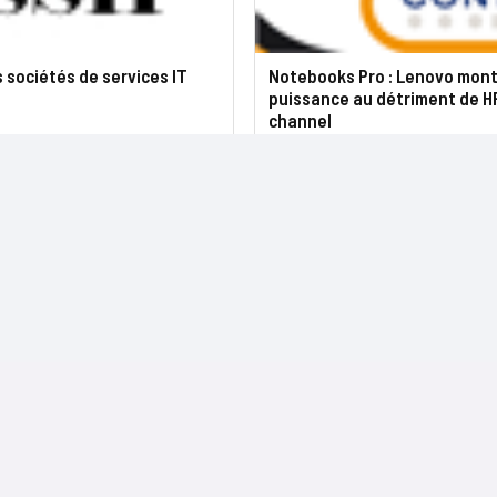
 sociétés de services IT
Notebooks Pro : Lenovo mon
puissance au détriment de HP
channel
NOS SITES
CONTACTS
Nominations
InformatiqueNews.fr
Rédaction
Produits et solutions
Projets-Informatiques.fr
Publicité
Régions
BtoBMarketers.fr
Advertising
Talents