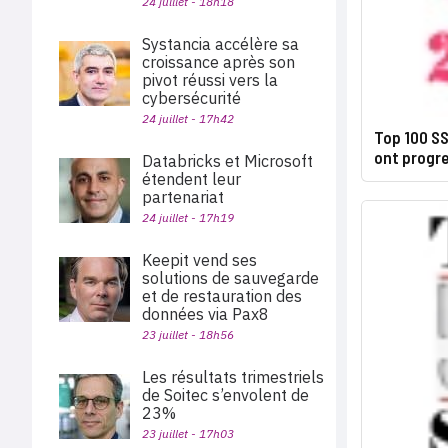
24 juillet - 18h18
Systancia accélère sa
croissance après son
pivot réussi vers la
cybersécurité
24 juillet - 17h42
Top 100 SS
ont progre
Databricks et Microsoft
étendent leur
partenariat
24 juillet - 17h19
Keepit vend ses
solutions de sauvegarde
et de restauration des
données via Pax8
23 juillet - 18h56
Les résultats trimestriels
de Soitec s’envolent de
23%
23 juillet - 17h03