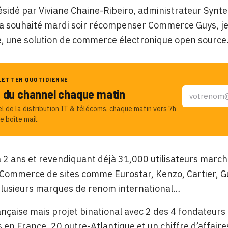
résidé par Viviane Chaine-Ribeiro, administrateur Synt
a souhaité mardi soir récompenser Commerce Guys, jeu
 une solution de commerce électronique open source
LETTER QUOTIDIENNE
u du channel chaque matin
el de la distribution IT & télécoms, chaque matin vers 7h
e boîte mail.
 a 2 ans et revendiquant déjà 31,000 utilisateurs ma
-Commerce de sites comme Eurostar, Kenzo, Cartier, G
plusieurs marques de renom international…
ançaise mais projet binational avec 2 des 4 fondateur
s en France, 20 outre-Atlantique et un chiffre d’affaire