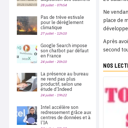
28 juillet - 07h54
Ne vendant
Pas de trève estivale
place de m
pour le dérèglement
climatique
développe
27 juillet - 12h10
Après avoi
Google Search impose
second tou
son chatbot par défaut
en France
24 juillet - 20h10
NOS LECT
La présence au bureau
ne rend pas plus
productif, selon une
étude d’Indeed
24 juillet - 19h22
Intel accélère son
redressement grâce aux
centres de données et à
l’IA