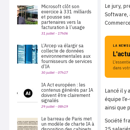
Le jury, p
Microsoft clôt son
exercice à 331 milliards
Software, 
et pousse ses
partenaires vers la
Commerce,
facturation à l’usage
31 juillet - 17h06
L’Arcep va élargir sa
LA NEWS
collecte de données
L'act
environnementales aux
fournisseurs de services
L'essenti
d’IA
dans votr
30 juillet - 07h17
IA Act européen : les
contenus générés par IA
Lancé il y
doivent être clairement
équipe l’e
signalés
29 juillet - 08h19
ainsi que 
Le barreau de Paris met
Société fr
un modèle de charte IA à
25 salarié
disposition des cabinets