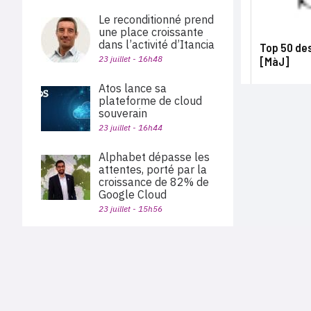
Le reconditionné prend
une place croissante
dans l’activité d’Itancia
Top 50 des
23 juillet - 16h48
[MàJ]
Atos lance sa
plateforme de cloud
souverain
23 juillet - 16h44
Alphabet dépasse les
attentes, porté par la
croissance de 82% de
Google Cloud
23 juillet - 15h56
Proofpoint révèle
l’existence du malware-
PLAN DU SITE
as-a-service Cruciferra
Actu des sociétés
22 juillet - 18h45
Agenda
Nous proposons aux professionnels des marchés de
En bref
l'informatique et des télécoms une information centrée
exclusivement sur les problématiques business, les pratiques
Benoist Desanlis devient
Expertises