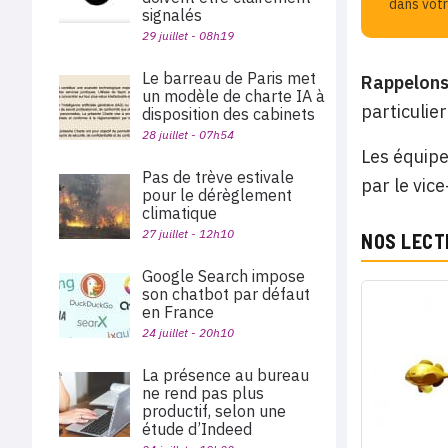
dans votr
signalés
29 juillet - 08h19
Le barreau de Paris met
Rappelons 
un modèle de charte IA à
particulie
disposition des cabinets
28 juillet - 07h54
Les équipe
Pas de trève estivale
par le vic
pour le dérèglement
climatique
27 juillet - 12h10
NOS LECT
Google Search impose
son chatbot par défaut
en France
24 juillet - 20h10
La présence au bureau
ne rend pas plus
productif, selon une
étude d’Indeed