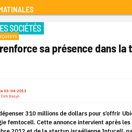
MATINALES
ES SOCIÉTÉS
IQUISYS
renforce sa présence dans la 
le
03-04-2013
r
Dirk Basyn
dépenser 310 millions de dollars pour s’offrir Ubi
ie femtocell.
Cette annonce intervient après le
re 2012 et de la startup israélienne Intucell, pa