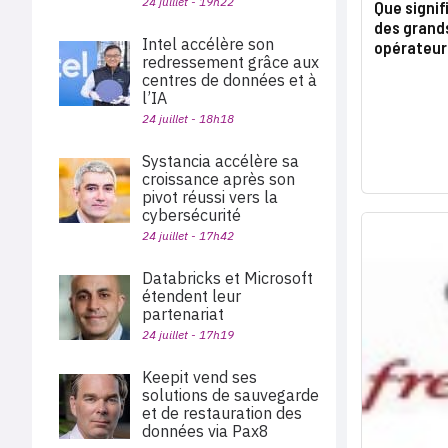
24 juillet - 19h22
Que signif
des grand
Intel accélère son
opérateurs
redressement grâce aux
centres de données et à
l’IA
24 juillet - 18h18
Systancia accélère sa
croissance après son
pivot réussi vers la
cybersécurité
24 juillet - 17h42
Databricks et Microsoft
étendent leur
partenariat
24 juillet - 17h19
Keepit vend ses
solutions de sauvegarde
et de restauration des
données via Pax8