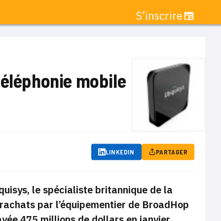
S’inscrire
téléphonie mobile
LINKEDIN
PARTAGER
quisys, le spécialiste britannique de la
s rachats par l’équipementier de BroadHop
yée 475 millions de dollars en janvier