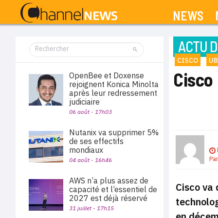
NEWS
ACTU D
CISCO
UB
Cisco 
OpenBee et Doxense
rejoignent Konica Minolta
après leur redressement
judiciaire
06 août - 17h03
Nutanix va supprimer 5%
de ses effectifs
mondiaux
Pa
04 août - 16h46
AWS n’a plus assez de
Cisco va 
capacité et l’essentiel de
2027 est déjà réservé
technolog
31 juillet - 17h15
en décemb