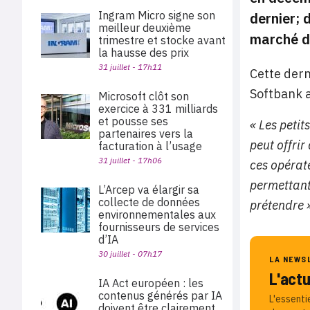
Ingram Micro signe son
dernier; 
meilleur deuxième
marché de
trimestre et stocke avant
la hausse des prix
31 juillet - 17h11
Cette dern
Softbank 
Microsoft clôt son
exercice à 331 milliards
et pousse ses
« Les petit
partenaires vers la
peut offrir
facturation à l’usage
31 juillet - 17h06
ces opérat
permettant 
L’Arcep va élargir sa
collecte de données
prétendre 
environnementales aux
fournisseurs de services
d’IA
30 juillet - 07h17
LA NEWS
L'act
IA Act européen : les
contenus générés par IA
L'essenti
doivent être clairement