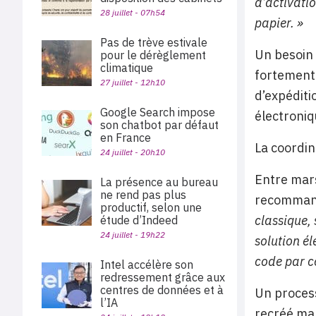
d’activati
28 juillet - 07h54
papier. »
Pas de trève estivale
Un besoin
pour le dérèglement
climatique
fortement 
27 juillet - 12h10
d’expéditi
Google Search impose
électroniq
son chatbot par défaut
en France
La coordin
24 juillet - 20h10
Entre mars
La présence au bureau
ne rend pas plus
recommand
productif, selon une
classique,
étude d’Indeed
24 juillet - 19h22
solution él
code par co
Intel accélère son
redressement grâce aux
centres de données et à
Un process
l’IA
recréé man