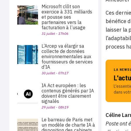
Microsoft clôt son
exercice à 331 milliards
Ces dernie
et pousse ses
bénéfice d
partenaires vers la
facturation à l’usage
laisser la
31 juillet - 17h06
l’adaptabi
L’Arcep va élargir sa
process ha
collecte de données
environnementales aux
fournisseurs de services
d’IA
LA NEWS
30 juillet - 07h17
L'act
IA Act européen : les
L'essenti
contenus générés par IA
dans votr
doivent être clairement
signalés
29 juillet - 08h19
Céline Lar
Le barreau de Paris met
Poste ont é
un modèle de charte IA à
disposition des cabinets