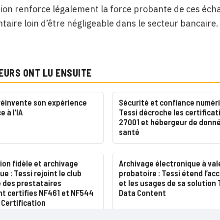
tion renforce légalement la force probante de ces écha
aire loin d’être négligeable dans le secteur bancaire.
EURS ONT LU ENSUITE
réinvente son expérience
Sécurité et confiance numéri
e à l’IA
Tessi décroche les certificat
27001 et hébergeur de donn
santé
on fidèle et archivage
Archivage électronique à val
e : Tessi rejoint le club
probatoire : Tessi étend l’acc
 des prestataires
et les usages de sa solution 
t certifies NF461 et NF544
Data Content
Certification