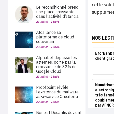
cette solu
Le reconditionné prend
une place croissante
supplément
dans l’activité d’Itancia
23 juillet - 16h48
Atos lance sa
plateforme de cloud
NOS LECT
souverain
23 juillet - 16h44
BforBank 
Alphabet dépasse les
client grâc
attentes, porté par la
croissance de 82% de
Google Cloud
23 juillet - 15h56
Numérisati
Proofpoint révèle
electroniqu
l’existence du malware-
très fermé
as-a-service Cruciferra
doublemen
22 juillet - 18h45
par AFNOR 
Benoist Desanlis devient