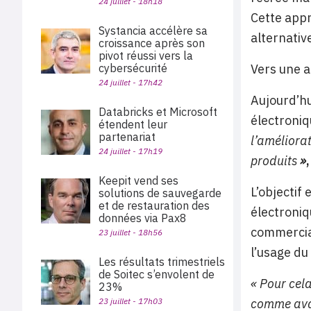
24 juillet - 18h18
Cette appr
Systancia accélère sa
alternativ
croissance après son
pivot réussi vers la
cybersécurité
Vers une a
24 juillet - 17h42
Aujourd’hu
Databricks et Microsoft
électroniq
étendent leur
partenariat
l’améliorat
24 juillet - 17h19
produits
»
Keepit vend ses
L’objectif
solutions de sauvegarde
et de restauration des
électroniq
données via Pax8
commercial
23 juillet - 18h56
l’usage du
Les résultats trimestriels
de Soitec s’envolent de
« Pour cel
23%
23 juillet - 17h03
comme avan