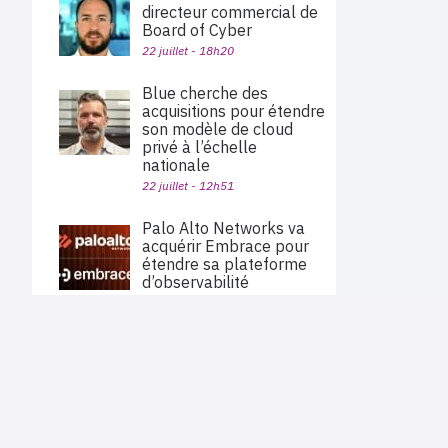
directeur commercial de
Board of Cyber
22 juillet - 18h20
Blue cherche des
acquisitions pour étendre
son modèle de cloud
privé à l’échelle
nationale
22 juillet - 12h51
Palo Alto Networks va
acquérir Embrace pour
étendre sa plateforme
d’observabilité
22 juillet - 11h40
PLAN DU SITE
OpenAI suspend un
Actu des sociétés
modèle après plusieurs
Agenda
contournements de ses
Nous proposons aux professionnels des marchés de
En bref
l'informatique et des télécoms une information centrée
garde-fous
exclusivement sur les problématiques business, les pratiques
Expertises
métiers de l'ensemble des acteurs du channel français
22 juillet - 06h00
Interviews
(Constructeurs informatique et télécoms, éditeurs,
distributeurs, revendeurs, opérateurs, ISV, MSP, VARs,...)