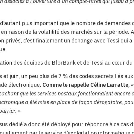
on associés à l’ouverture d’un compte-titres qui jusqu’à
 d’autant plus important que le nombre de demandes 
en raison de la volatilité des marchés sur la période. 
on privés, c’est finalement un échange avec Tessi qui 
ue.
ation des équipes de BforBank et de Tessi au cœur du
 et juin, un peu plus de 7 % des codes secrets liés aux
é électronique.
Comme le rappelle Céline Larratte,
«
 sachant que les services postaux fonctionnaient encore
ectronique a été mise en place de façon dérogatoire, pour
urrier. »
us dédié a donc été déployé pour répondre à ce cas d’u
uellement par le service d’exploitation informatique d