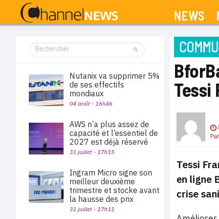
NEWS
COMMUN
BforBa
Nutanix va supprimer 5%
Tessi
de ses effectifs
mondiaux
04 août - 16h46
AWS n’a plus assez de
capacité et l’essentiel de
Pa
2027 est déjà réservé
31 juillet - 17h15
Tessi Fra
Ingram Micro signe son
en ligne 
meilleur deuxième
trimestre et stocke avant
crise san
la hausse des prix
31 juillet - 17h11
Améliorer 