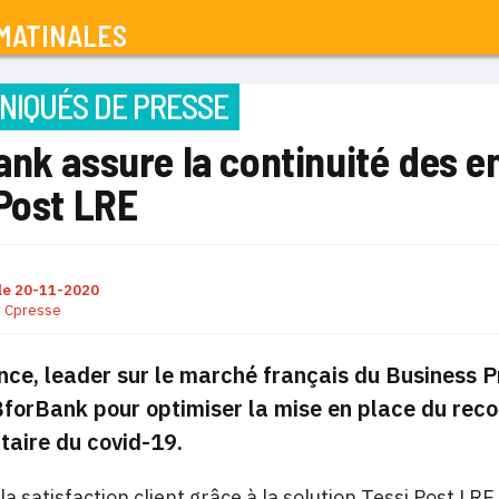
MATINALES
IQUÉS DE PRESSE
nk assure la continuité des en
 Post LRE
le
20-11-2020
r
Cpresse
nce, leader sur le marché français du Business
BforBank pour optimiser la mise en place du rec
itaire du covid-19.
la satisfaction client grâce à la solution Tessi Post LRE