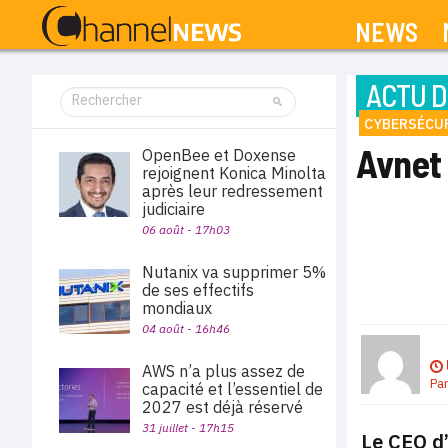
NEWS
ACTU D
CYBERSÉCU
Avnet
OpenBee et Doxense
rejoignent Konica Minolta
après leur redressement
judiciaire
06 août - 17h03
Nutanix va supprimer 5%
de ses effectifs
mondiaux
04 août - 16h46
AWS n’a plus assez de
Pa
capacité et l’essentiel de
2027 est déjà réservé
31 juillet - 17h15
Le CEO d’