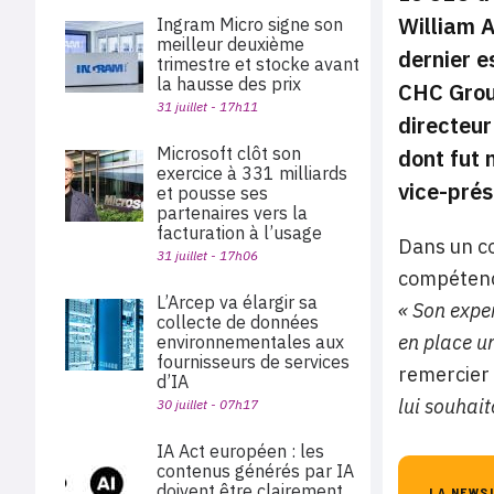
William A
Ingram Micro signe son
meilleur deuxième
dernier e
trimestre et stocke avant
la hausse des prix
CHC Group
31 juillet - 17h11
directeur
Microsoft clôt son
dont fut 
exercice à 331 milliards
vice-prés
et pousse ses
partenaires vers la
facturation à l’usage
Dans un co
31 juillet - 17h06
compétence
L’Arcep va élargir sa
« Son exper
collecte de données
en place u
environnementales aux
fournisseurs de services
remercier
d’IA
lui souhait
30 juillet - 07h17
IA Act européen : les
contenus générés par IA
doivent être clairement
LA NEWS