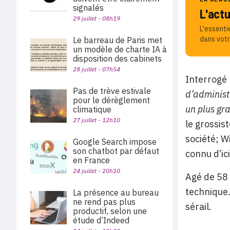
signalés
L'act
29 juillet - 08h19
L'essenti
dans votr
Le barreau de Paris met
un modèle de charte IA à
disposition des cabinets
28 juillet - 07h54
Interrogé 
Pas de trève estivale
d’administ
pour le dérèglement
un plus gra
climatique
27 juillet - 12h10
le grossist
société; W
Google Search impose
son chatbot par défaut
connu d’ici
en France
24 juillet - 20h10
Agé de 58 
technique.
La présence au bureau
ne rend pas plus
sérail.
productif, selon une
étude d’Indeed