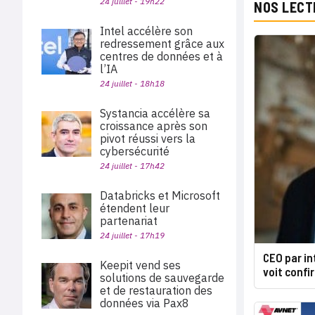
24 juillet - 19h22
NOS LECT
Intel accélère son
redressement grâce aux
centres de données et à
l’IA
24 juillet - 18h18
Systancia accélère sa
croissance après son
pivot réussi vers la
cybersécurité
24 juillet - 17h42
Databricks et Microsoft
étendent leur
partenariat
24 juillet - 17h19
CEO par int
Keepit vend ses
voit confi
solutions de sauvegarde
et de restauration des
données via Pax8