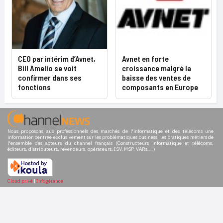
CEO par intérim d’Avnet,
Avnet en forte
Bill Amelio se voit
croissance malgré la
confirmer dans ses
baisse des ventes de
fonctions
composants en Europe
Nous proposons aux professionnels des marchés de l'informatique et des télécoms une
information centrée exclusivement sur les problématiques business, les pratiques métiers de
l'ensemble des acteurs du channel français (Constructeurs informatique et télécoms,
éditeurs, distributeurs, revendeurs, opérateurs, ISV, MSP, VARs,...)
Cloud privé
|
Infogérance