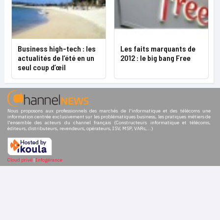
Business high-tech : les
Les faits marquants de
actualités de l’été en un
2012 : le big bang Free
seul coup d’œil
Nous proposons aux professionnels des marchés de l'informatique et des télécoms une
information centrée exclusivement sur les problématiques business, les pratiques métiers de
l'ensemble des acteurs du channel français (Constructeurs informatique et télécoms,
éditeurs, distributeurs, revendeurs, opérateurs, ISV, MSP, VARs,...)
Cloud privé
|
Infogérance