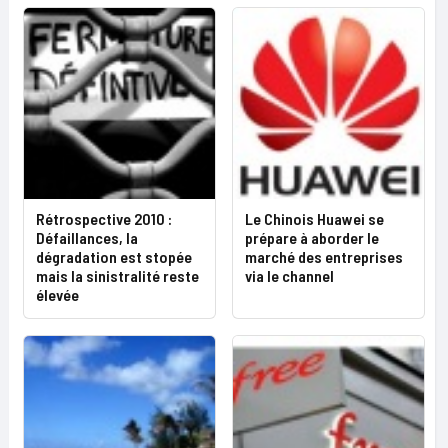
Rétrospective 2010 :
Le Chinois Huawei se
Défaillances, la
prépare à aborder le
dégradation est stopée
marché des entreprises
mais la sinistralité reste
via le channel
élevée