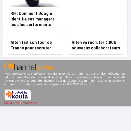
RH : Comment Google
identifie ses managers
les plus performants
Alten fait son tour de
Alten va recruter 3.800
France pour recruter
nouveaux collaborateurs
Nous proposons aux professionnels des marchés de l'informatique et des télécoms une
information centrée exclusivement sur les problématiques business, les pratiques métiers de
l'ensemble des acteurs du channel français (Constructeurs informatique et télécoms,
éditeurs, distributeurs, revendeurs, opérateurs, ISV, MSP, VARs,...)
Cloud privé
|
Infogérance