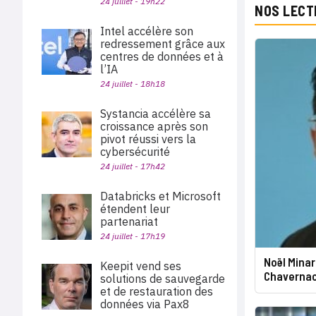
24 juillet - 19h22
NOS LECT
Intel accélère son
redressement grâce aux
centres de données et à
l’IA
24 juillet - 18h18
Systancia accélère sa
croissance après son
pivot réussi vers la
cybersécurité
24 juillet - 17h42
Databricks et Microsoft
étendent leur
partenariat
24 juillet - 17h19
Noël Minar
Keepit vend ses
Chavernac 
solutions de sauvegarde
et de restauration des
données via Pax8