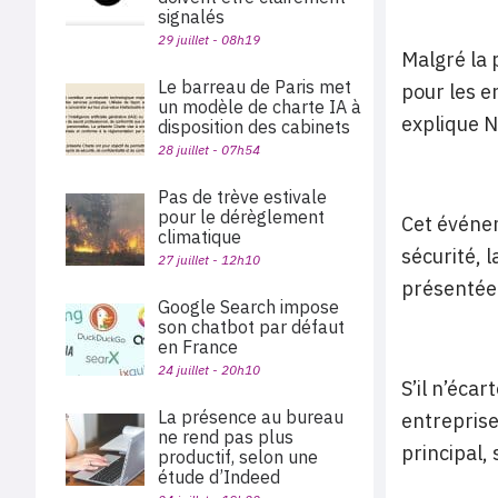
signalés
29 juillet - 08h19
Malgré la 
Le barreau de Paris met
pour les e
un modèle de charte IA à
explique N
disposition des cabinets
28 juillet - 07h54
Pas de trève estivale
pour le dérèglement
Cet événem
climatique
sécurité, 
27 juillet - 12h10
présentée 
Google Search impose
son chatbot par défaut
en France
24 juillet - 20h10
S’il n’éca
La présence au bureau
entreprise
ne rend pas plus
principal,
productif, selon une
étude d’Indeed