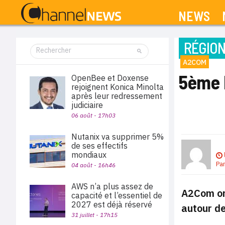
NEWS
RÉGIO
A2COM
5ème 
OpenBee et Doxense
rejoignent Konica Minolta
après leur redressement
judiciaire
06 août - 17h03
Nutanix va supprimer 5%
de ses effectifs
mondiaux
Pa
04 août - 16h46
AWS n’a plus assez de
A2Com org
capacité et l’essentiel de
2027 est déjà réservé
autour de
31 juillet - 17h15