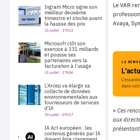
Le VAR re
Ingram Micro signe son
meilleur deuxième
profession
trimestre et stocke avant
Avaya, Sym
la hausse des prix
31 juillet - 17h11
Microsoft clôt son
exercice à 331 milliards
et pousse ses
partenaires vers la
LA NEWS
facturation à l’usage
L'act
31 juillet - 17h06
L'essenti
L’Arcep va élargir sa
dans votr
collecte de données
environnementales aux
fournisseurs de services
d’IA
«
Ces renco
30 juillet - 07h17
aux direct
IA Act européen : les
présentant
contenus générés par IA
doivent être clairement