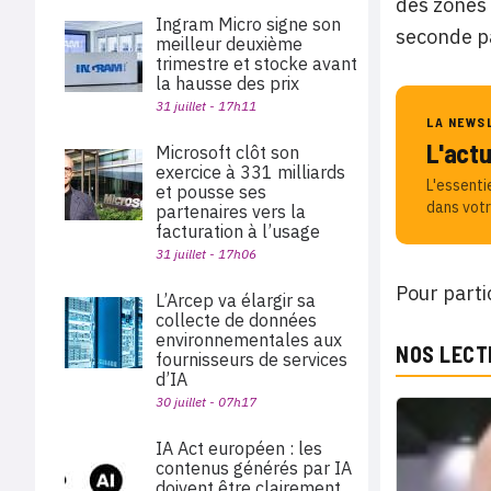
des zones 
Ingram Micro signe son
seconde pa
meilleur deuxième
trimestre et stocke avant
la hausse des prix
31 juillet - 17h11
LA NEWS
L'act
Microsoft clôt son
exercice à 331 milliards
L'essenti
et pousse ses
dans votr
partenaires vers la
facturation à l’usage
31 juillet - 17h06
Pour parti
L’Arcep va élargir sa
collecte de données
environnementales aux
NOS LECT
fournisseurs de services
d’IA
30 juillet - 07h17
IA Act européen : les
contenus générés par IA
doivent être clairement