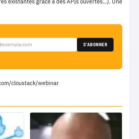
res existantes grâce à des APIs ouvertes…). Une
a.com/cloustack/webinar