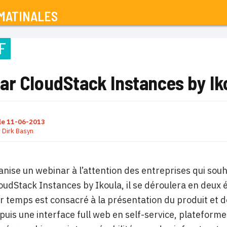
MATINALES
F
r CloudStack Instances by Iko
le
11-06-2013
r
Dirk Basyn
anise un webinar à l’attention des entreprises qui sou
oudStack Instances by Ikoula, il se déroulera en deux é
 temps est consacré à la présentation du produit et de 
puis une interface full web en self-service, platefor