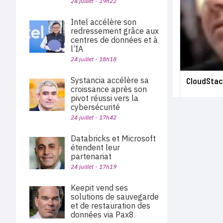
24 juillet - 19h22
Intel accélère son
redressement grâce aux
centres de données et à
l’IA
24 juillet - 18h18
Systancia accélère sa
CloudStack
croissance après son
pivot réussi vers la
cybersécurité
24 juillet - 17h42
Databricks et Microsoft
étendent leur
partenariat
24 juillet - 17h19
Keepit vend ses
solutions de sauvegarde
et de restauration des
données via Pax8