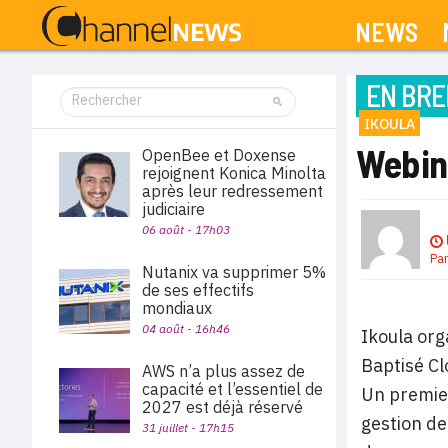
NEWS
EN BRE
IKOULA
Webina
OpenBee et Doxense
rejoignent Konica Minolta
après leur redressement
judiciaire
06 août - 17h03
Pa
Nutanix va supprimer 5%
de ses effectifs
mondiaux
04 août - 16h46
Ikoula org
Baptisé Cl
AWS n’a plus assez de
capacité et l’essentiel de
Un premier
2027 est déjà réservé
gestion de
31 juillet - 17h15