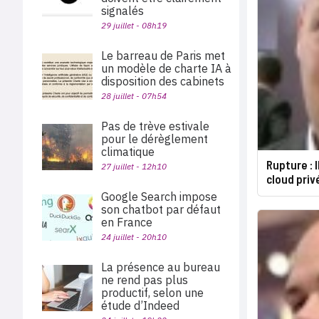
signalés
29 juillet - 08h19
Le barreau de Paris met
un modèle de charte IA à
disposition des cabinets
28 juillet - 07h54
Pas de trève estivale
pour le dérèglement
climatique
Rupture : 
27 juillet - 12h10
cloud priv
Google Search impose
son chatbot par défaut
en France
24 juillet - 20h10
La présence au bureau
ne rend pas plus
productif, selon une
étude d’Indeed