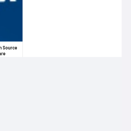
en Source
are