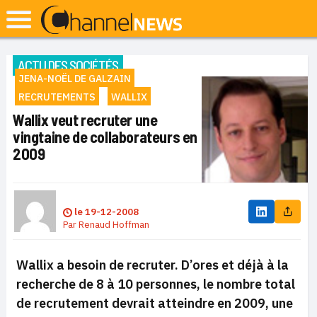
ACTU DES SOCIÉTÉS
JENA-NOËL DE GALZAIN
RECRUTEMENTS
WALLIX
Wallix veut recruter une
vingtaine de collaborateurs en
2009
le
19-12-2008
Par
Renaud Hoffman
Wallix a besoin de recruter. D’ores et déjà à la
recherche de 8 à 10 personnes, le nombre total
de recrutement devrait atteindre en 2009, une