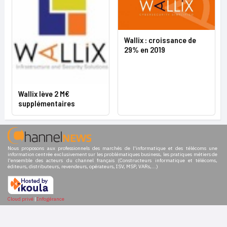
Wallix : croissance de
29% en 2019
Wallix lève 2 M€
supplémentaires
Nous proposons aux professionnels des marchés de l'informatique et des télécoms une
information centrée exclusivement sur les problématiques business, les pratiques métiers de
l'ensemble des acteurs du channel français (Constructeurs informatique et télécoms,
éditeurs, distributeurs, revendeurs, opérateurs, ISV, MSP, VARs,...)
Cloud privé
|
Infogérance