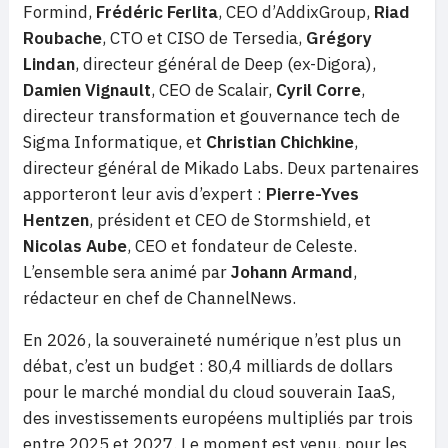
Formind,
Frédéric Ferlita
, CEO d’AddixGroup,
Riad
Roubache
, CTO et CISO de Tersedia,
Grégory
Lindan
, directeur général de Deep (ex-Digora),
Damien Vignault
, CEO de Scalair,
Cyril Corre
,
directeur transformation et gouvernance tech de
Sigma Informatique, et
Christian Chichkine
,
directeur général de Mikado Labs. Deux partenaires
apporteront leur avis d’expert :
Pierre-Yves
Hentzen
, président et CEO de Stormshield, et
Nicolas Aube
, CEO et fondateur de Celeste.
L’ensemble sera animé par
Johann Armand
,
rédacteur en chef de ChannelNews.
En 2026, la souveraineté numérique n’est plus un
débat, c’est un budget : 80,4 milliards de dollars
pour le marché mondial du cloud souverain IaaS,
des investissements européens multipliés par trois
entre 2025 et 2027. Le moment est venu, pour les