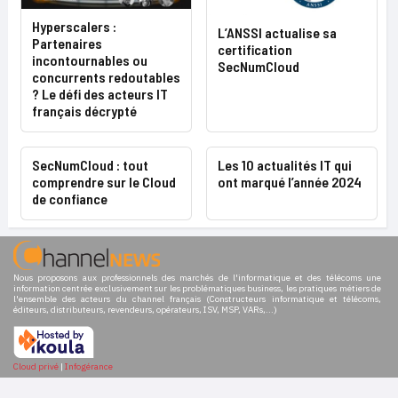
Hyperscalers :
L’ANSSI actualise sa
Partenaires
certification
incontournables ou
SecNumCloud
concurrents redoutables
? Le défi des acteurs IT
français décrypté
SecNumCloud : tout
Les 10 actualités IT qui
comprendre sur le Cloud
ont marqué l’année 2024
de confiance
Nous proposons aux professionnels des marchés de l'informatique et des télécoms une
information centrée exclusivement sur les problématiques business, les pratiques métiers de
l'ensemble des acteurs du channel français (Constructeurs informatique et télécoms,
éditeurs, distributeurs, revendeurs, opérateurs, ISV, MSP, VARs,...)
Cloud privé
|
Infogérance