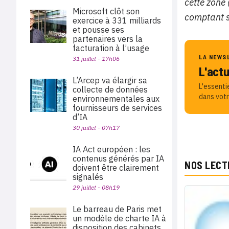
cette zone 
Microsoft clôt son
comptant su
exercice à 331 milliards
et pousse ses
partenaires vers la
facturation à l’usage
LA NEWS
31 juillet - 17h06
L'act
L’Arcep va élargir sa
L'essenti
collecte de données
dans votr
environnementales aux
fournisseurs de services
d’IA
30 juillet - 07h17
IA Act européen : les
contenus générés par IA
NOS LECT
doivent être clairement
signalés
29 juillet - 08h19
Le barreau de Paris met
un modèle de charte IA à
disposition des cabinets