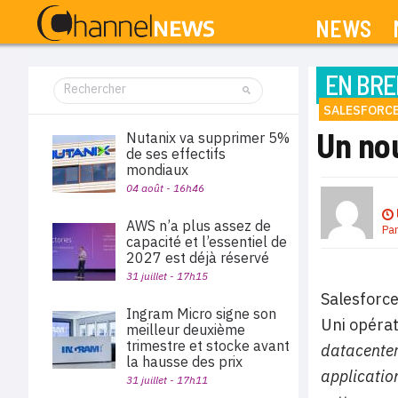
NEWS
EN BRE
SALESFORC
Un no
Nutanix va supprimer 5%
de ses effectifs
mondiaux
04 août - 16h46
AWS n’a plus assez de
Pa
capacité et l’essentiel de
2027 est déjà réservé
31 juillet - 17h15
Salesforc
Ingram Micro signe son
Uni opéra
meilleur deuxième
trimestre et stocke avant
datacenter
la hausse des prix
applicatio
31 juillet - 17h11