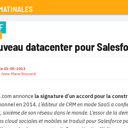
MATINALES
F
E
uveau datacenter pour Salesf
le
03-05-2013
r
Anne-Marie Rouzeré
e.com annonce
la signature d’un accord pour la const
tionnel en 2014.
L’éditeur de CRM en mode SaaS a confi
, sixième de son réseau dans le monde. L’essor de la d
ns cloud sociales et mobiles se traduit pour Salesforce p