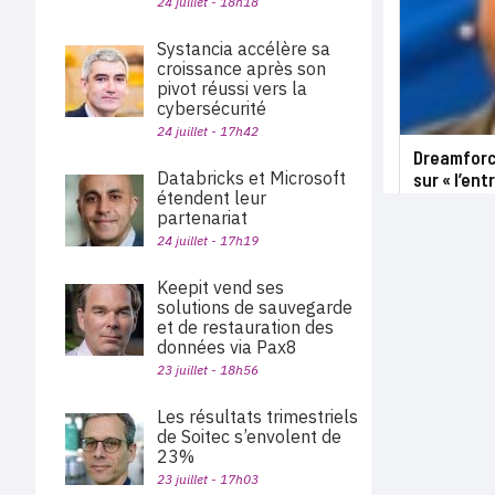
24 juillet - 18h18
Systancia accélère sa
croissance après son
pivot réussi vers la
cybersécurité
24 juillet - 17h42
Dreamforce
Databricks et Microsoft
sur « l’ent
étendent leur
partenariat
24 juillet - 17h19
Keepit vend ses
solutions de sauvegarde
et de restauration des
données via Pax8
23 juillet - 18h56
Les résultats trimestriels
de Soitec s’envolent de
23%
23 juillet - 17h03