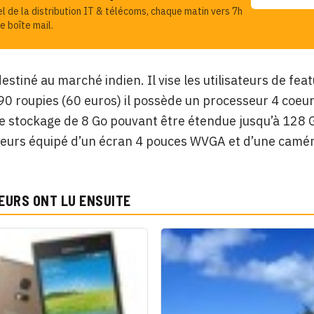
el de la distribution IT & télécoms, chaque matin vers 7h
e boîte mail.
destiné au marché indien. Il vise les utilisateurs de 
0 roupies (60 euros) il possède un processeur 4 coeu
e stockage de 8 Go pouvant être étendue jusqu’à 128 G
lleurs équipé d’un écran 4 pouces WVGA et d’une caméra
EURS ONT LU ENSUITE