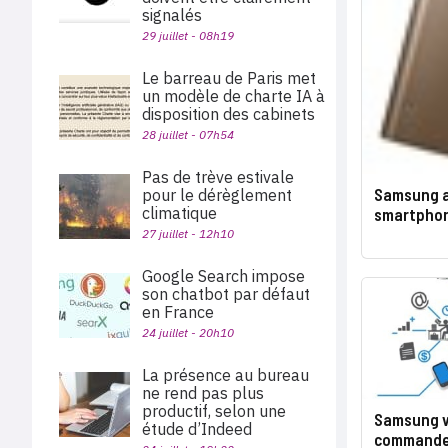
signalés
29 juillet - 08h19
Le barreau de Paris met
un modèle de charte IA à
disposition des cabinets
28 juillet - 07h54
Pas de trève estivale
Samsung a
pour le dérèglement
climatique
smartphon
27 juillet - 12h10
Google Search impose
son chatbot par défaut
en France
24 juillet - 20h10
La présence au bureau
ne rend pas plus
productif, selon une
Samsung ve
étude d’Indeed
commande 