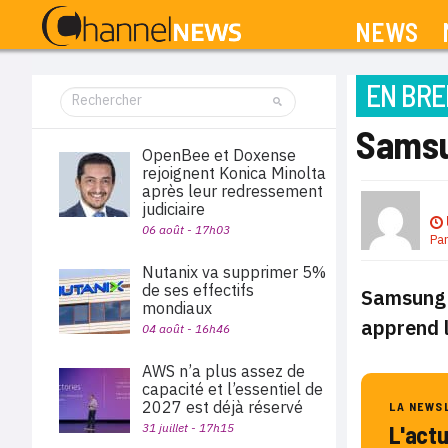
NEWS
EN BRE
Samsu
OpenBee et Doxense
rejoignent Konica Minolta
après leur redressement
judiciaire
06 août - 17h03
Pa
Nutanix va supprimer 5%
de ses effectifs
Samsung s
mondiaux
apprend l
04 août - 16h46
AWS n’a plus assez de
capacité et l’essentiel de
2027 est déjà réservé
LA NEWS
31 juillet - 17h15
L'act