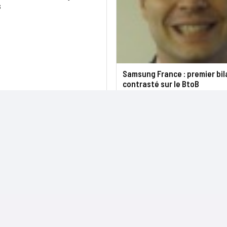
s
Samsung France : premier bil
contrasté sur le BtoB
NOS SITES
CONTACTS
Nominations
InformatiqueNews.fr
Rédaction