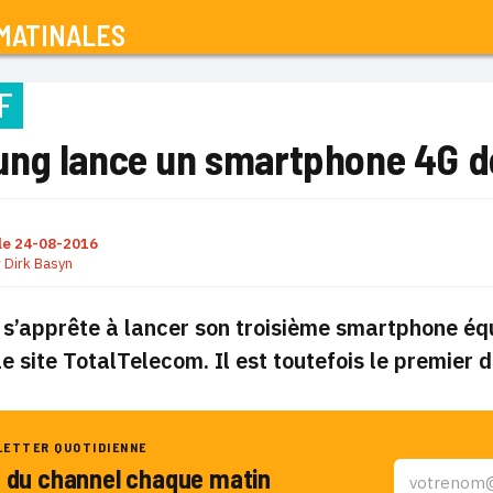
MATINALES
F
ng lance un smartphone 4G do
le
24-08-2016
r
Dirk Basyn
’apprête à lancer son troisième smartphone équ
e site TotalTelecom. Il est toutefois le premier 
LETTER QUOTIDIENNE
u du channel chaque matin