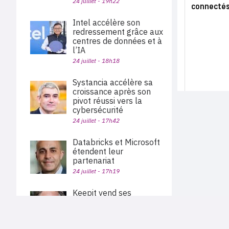
24 juillet - 19h22
connecté
Intel accélère son
redressement grâce aux
centres de données et à
l’IA
24 juillet - 18h18
Systancia accélère sa
croissance après son
pivot réussi vers la
cybersécurité
24 juillet - 17h42
Databricks et Microsoft
étendent leur
partenariat
24 juillet - 17h19
Keepit vend ses
solutions de sauvegarde
et de restauration des
PLAN DU SITE
données via Pax8
Actu des sociétés