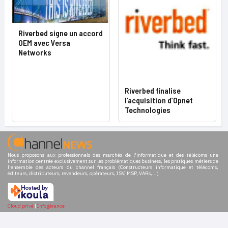
Riverbed signe un accord
OEM avec Versa
Networks
Riverbed finalise
l’acquisition d’Opnet
Technologies
Nous proposons aux professionnels des marchés de l'informatique et des télécoms une
information centrée exclusivement sur les problématiques business, les pratiques métiers de
l'ensemble des acteurs du channel français (Constructeurs informatique et télécoms,
éditeurs, distributeurs, revendeurs, opérateurs, ISV, MSP, VARs,...)
Cloud privé
|
Infogérance