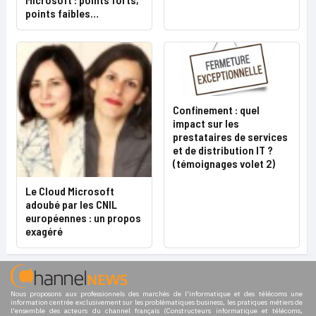
points faibles…
Confinement : quel
impact sur les
prestataires de services
et de distribution IT ?
(témoignages volet 2)
Le Cloud Microsoft
adoubé par les CNIL
européennes : un propos
exagéré
Nous proposons aux professionnels des marchés de l'informatique et des télécoms une
information centrée exclusivement sur les problématiques business, les pratiques métiers de
l'ensemble des acteurs du channel français (Constructeurs informatique et télécoms,