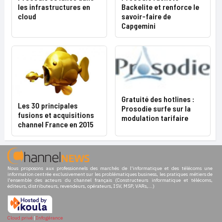
les infrastructures en
Backelite et renforce le
cloud
savoir-faire de
Capgemini
Gratuité des hotlines :
Les 30 principales
Prosodie surfe sur la
fusions et acquisitions
modulation tarifaire
channel France en 2015
Nous proposons aux professionnels des marchés de l'informatique et des télécoms une
information centrée exclusivement sur les problématiques business, les pratiques métiers de
l'ensemble des acteurs du channel français (Constructeurs informatique et télécoms,
éditeurs, distributeurs, revendeurs, opérateurs, ISV, MSP, VARs,...)
Cloud privé
|
Infogérance