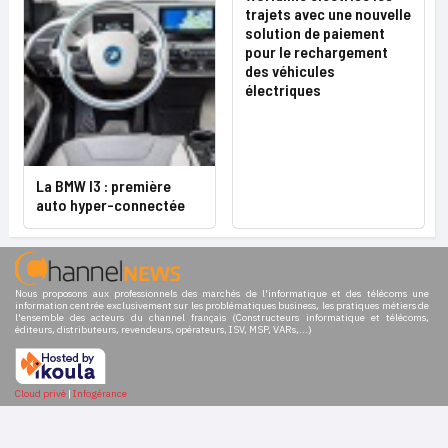
trajets avec une nouvelle
solution de paiement
pour le rechargement
des véhicules
électriques
La BMW I3 : première
auto hyper-connectée
Nous proposons aux professionnels des marchés de l'informatique et des télécoms une
information centrée exclusivement sur les problématiques business, les pratiques métiers de
l'ensemble des acteurs du channel français (Constructeurs informatique et télécoms,
éditeurs, distributeurs, revendeurs, opérateurs, ISV, MSP, VARs,...)
Cloud privé
|
Infogérance