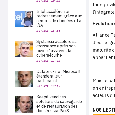
24 juillet - 19h22
faire privi
Intel accélère son
l’intégrat
redressement grâce aux
centres de données et à
Evolution 
l’IA
24 juillet - 18h18
Alliance T
Systancia accélère sa
d’euros gr
croissance après son
maturité d
pivot réussi vers la
cybersécurité
appartient 
24 juillet - 17h42
Databricks et Microsoft
étendent leur
Mais le pa
partenariat
24 juillet - 17h19
en entrepr
acteurs du
Keepit vend ses
solutions de sauvegarde
et de restauration des
NOS LECT
données via Pax8