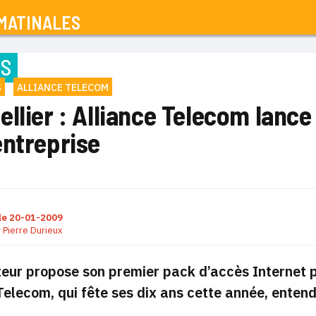
MATINALES
NS
S
ALLIANCE TELECOM
llier : Alliance Telecom lance
entreprise
le
20-01-2009
r
Pierre Durieux
teur propose son premier pack d’accès Internet po
Telecom, qui fête ses dix ans cette année, enten