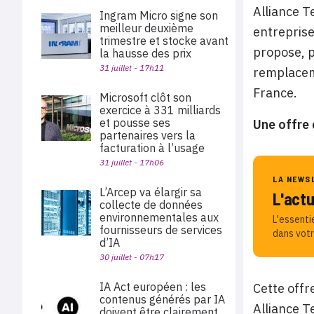
Alliance T
Ingram Micro signe son
meilleur deuxième
entreprise
trimestre et stocke avant
propose, p
la hausse des prix
31 juillet - 17h11
remplaceme
France.
Microsoft clôt son
exercice à 331 milliards
et pousse ses
Une offre 
partenaires vers la
facturation à l’usage
31 juillet - 17h06
LA NEWS
L’Arcep va élargir sa
L'act
collecte de données
environnementales aux
L'essenti
fournisseurs de services
dans votr
d’IA
30 juillet - 07h17
IA Act européen : les
Cette offr
contenus générés par IA
Alliance Te
doivent être clairement