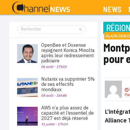
NEWS
RÉGIO
ALAIN DENI
Montpe
OpenBee et Doxense
rejoignent Konica Minolta
pour 
après leur redressement
judiciaire
06 août - 17h03
Nutanix va supprimer 5%
de ses effectifs
mondiaux
Pa
04 août - 16h46
AWS n’a plus assez de
L’intégra
capacité et l’essentiel de
2027 est déjà réservé
Alliance 
31 juillet - 17h15