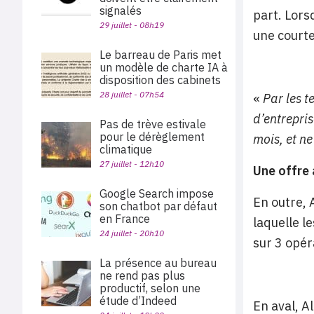
signalés
part. Lorsq
29 juillet - 08h19
une courte
Le barreau de Paris met
un modèle de charte IA à
disposition des cabinets
28 juillet - 07h54
«
Par les t
d’entrepri
Pas de trève estivale
pour le dérèglement
mois, et n
climatique
27 juillet - 12h10
Une offre
Google Search impose
En outre, A
son chatbot par défaut
en France
laquelle l
24 juillet - 20h10
sur 3 opér
La présence au bureau
ne rend pas plus
productif, selon une
étude d’Indeed
En aval, A