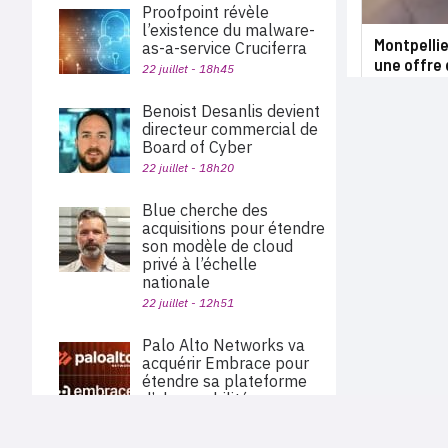
Proofpoint révèle
l’existence du malware-
Montpellie
as-a-service Cruciferra
une offre 
22 juillet - 18h45
Benoist Desanlis devient
directeur commercial de
Board of Cyber
22 juillet - 18h20
Blue cherche des
acquisitions pour étendre
son modèle de cloud
privé à l’échelle
nationale
22 juillet - 12h51
Palo Alto Networks va
acquérir Embrace pour
étendre sa plateforme
d’observabilité
22 juillet - 11h40
PLAN DU SITE