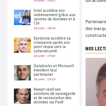
dix actuel
24 juillet - 19h22
Intel accélère son
redressement grâce aux
centres de données et à
Partenaire
l’IA
des marque
24 juillet - 18h18
constructe
Systancia accélère sa
croissance après son
pivot réussi vers la
NOS LECT
cybersécurité
24 juillet - 17h42
Databricks et Microsoft
étendent leur
partenariat
24 juillet - 17h19
Keepit vend ses
solutions de sauvegarde
et de restauration des
données via Pax8