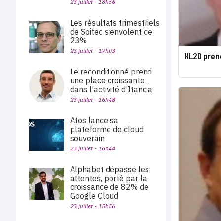
23 juillet - 18h56
Les résultats trimestriels
de Soitec s’envolent de
23%
23 juillet - 17h03
HL2D prend
Le reconditionné prend
une place croissante
dans l’activité d’Itancia
23 juillet - 16h48
Atos lance sa
plateforme de cloud
souverain
23 juillet - 16h44
Alphabet dépasse les
attentes, porté par la
croissance de 82% de
Google Cloud
23 juillet - 15h56