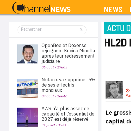
NEWS
ACTU D
HL2D 
OpenBee et Doxense
rejoignent Konica Minolta
après leur redressement
judiciaire
06 août - 17h03
Nutanix va supprimer 5%
de ses effectifs
mondiaux
Pa
04 août - 16h46
AWS n’a plus assez de
Le grossi
capacité et l’essentiel de
2027 est déjà réservé
capital d
31 juillet - 17h15