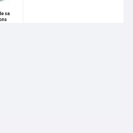
de sa
ons
Terms of use