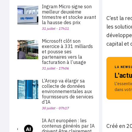
Ingram Micro signe son
meilleur deuxième
trimestre et stocke avant
C’est la r
la hausse des prix
les soluti
31 juillet - 17h11
développeu
Microsoft clôt son
capital et
exercice à 331 milliards
et pousse ses
partenaires vers la
facturation à l’usage
LA NEWS
31 juillet - 17h06
L'act
L’Arcep va élargir sa
L'essenti
collecte de données
dans votr
environnementales aux
fournisseurs de services
d’IA
30 juillet - 07h17
IA Act européen : les
Créé en 20
contenus générés par IA
doivent être clairement