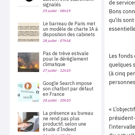
de service
signalés
Bons conna
29 juillet - 08h19
qu’ils son
Le barreau de Paris met
essentiell
un modèle de charte IA à
disposition des cabinets
28 juillet - 07h54
Pas de trève estivale
Les fonds 
pour le dérèglement
climatique
quelques s
27 juillet - 12h10
(à cinq pe
personnes 
Google Search impose
son chatbot par défaut
en France
24 juillet - 20h10
« L’objecti
La présence au bureau
président-
ne rend pas plus
productif, selon une
l’interval
étude d’Indeed