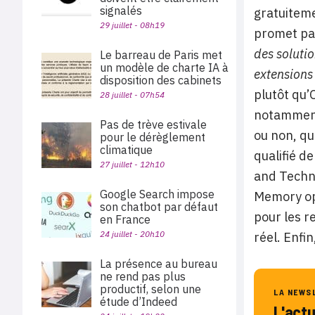
signalés
gratuiteme
29 juillet - 08h19
promet par
des soluti
Le barreau de Paris met
un modèle de charte IA à
extensions
disposition des cabinets
plutôt qu’
28 juillet - 07h54
notamment
Pas de trève estivale
ou non, qu
pour le dérèglement
climatique
qualifié d
27 juillet - 12h10
and Techno
Google Search impose
Memory opt
son chatbot par défaut
pour les r
en France
24 juillet - 20h10
réel. Enfin
La présence au bureau
ne rend pas plus
productif, selon une
LA NEWS
étude d’Indeed
L'act