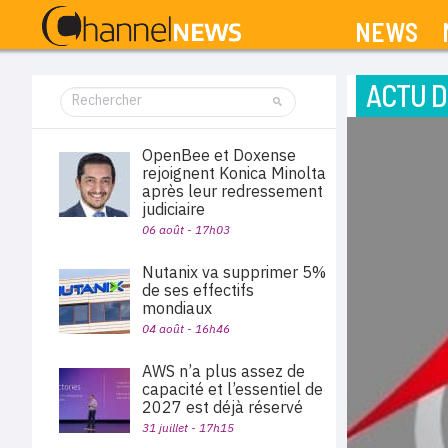
NEWS
ACTU D
OpenBee et Doxense
rejoignent Konica Minolta
après leur redressement
judiciaire
06 août - 17h03
Nutanix va supprimer 5%
de ses effectifs
mondiaux
04 août - 16h46
AWS n’a plus assez de
capacité et l’essentiel de
2027 est déjà réservé
31 juillet - 17h15