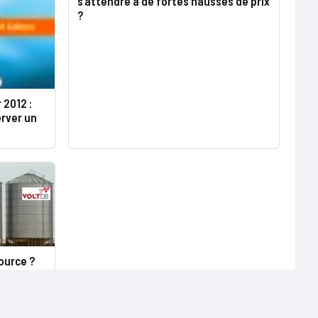
s’attendre à de fortes hausses de prix
?
 2012 :
erver un
ource ?