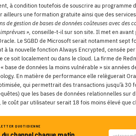
nt, à condition toutefois de souscrire au programme 
 ailleurs une formation gratuite ainsi que des servic
ons de gestion de bases de données coûteuses avec des co
 imprévues »,
conseille-t-il sur son site. Il met en avan
Oracle. Le SGBD de Microsoft serait notamment sept fo
 à la nouvelle fonction
Always Encrypted, censée pe
e ce soit localement ou dans le cloud
.
La firme de Redmo
e « base de données la moins vulnérable » six années de
logy. En matière de performance elle relèguerait Oracl
imisée, qui permettrait des transactions jusqu’à 30 foi
equêtes) que les bases de données relationnelles sur 
, le coût par utilisateur serait 18 fois moins élevé que 
LETTER QUOTIDIENNE
u du channel chaque matin