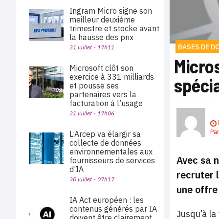
Ingram Micro signe son
meilleur deuxième
trimestre et stocke avant
la hausse des prix
BASES DE D
31 juillet - 17h11
Micro
Microsoft clôt son
exercice à 331 milliards
spécia
et pousse ses
partenaires vers la
facturation à l’usage
31 juillet - 17h06
Pa
L’Arcep va élargir sa
collecte de données
environnementales aux
Avec sa n
fournisseurs de services
d’IA
recruter 
30 juillet - 07h17
une offre
IA Act européen : les
contenus générés par IA
Jusqu’à la
doivent être clairement