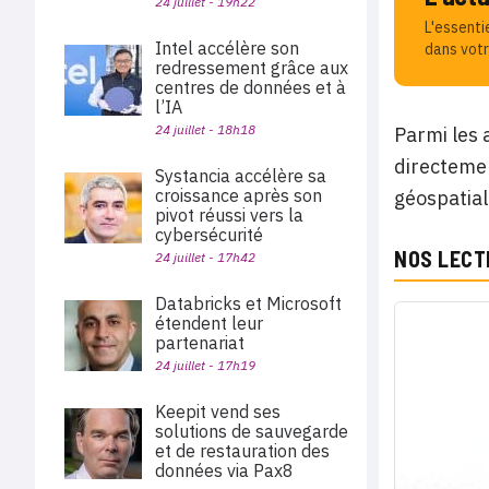
24 juillet - 19h22
L'essenti
Intel accélère son
dans votr
redressement grâce aux
centres de données et à
l’IA
24 juillet - 18h18
Parmi les 
directeme
Systancia accélère sa
croissance après son
géospatial
pivot réussi vers la
cybersécurité
NOS LECT
24 juillet - 17h42
Databricks et Microsoft
étendent leur
partenariat
24 juillet - 17h19
Keepit vend ses
solutions de sauvegarde
et de restauration des
données via Pax8