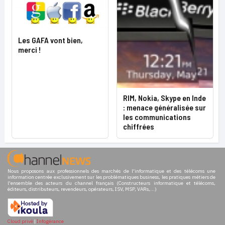
Les GAFA vont bien,
merci !
RIM, Nokia, Skype en Inde
: menace généralisée sur
les communications
chiffrées
Nous proposons aux professionnels des marchés de l'informatique et des télécoms une
information centrée exclusivement sur les problématiques business, les pratiques métiers de
l'ensemble des acteurs du channel français (Constructeurs informatique et télécoms,
éditeurs, distributeurs, revendeurs, opérateurs, ISV, MSP, VARs,...)
Cloud privé
|
Infogérance