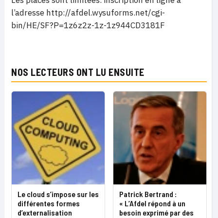
Les places sont limitées. inscription en ligne à
l’adresse http://afdel.wysuforms.net/cgi-
bin/HE/SF?P=1z6z2z-1z-1z944CD3181F
NOS LECTEURS ONT LU ENSUITE
Le cloud s’impose sur les
Patrick Bertrand :
différentes formes
« L’Afdel répond à un
d’externalisation
besoin exprimé par des