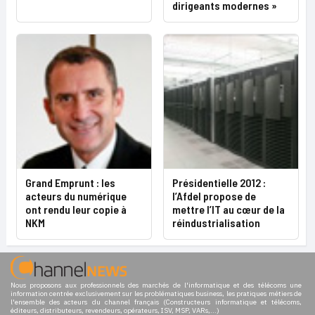
dirigeants modernes »
Grand Emprunt : les
Présidentielle 2012 :
acteurs du numérique
l’Afdel propose de
ont rendu leur copie à
mettre l’IT au cœur de la
NKM
réindustrialisation
Nous proposons aux professionnels des marchés de l'informatique et des télécoms une
information centrée exclusivement sur les problématiques business, les pratiques métiers de
l'ensemble des acteurs du channel français (Constructeurs informatique et télécoms,
éditeurs, distributeurs, revendeurs, opérateurs, ISV, MSP, VARs,...)