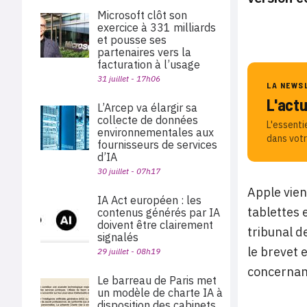
Microsoft clôt son
exercice à 331 milliards
et pousse ses
partenaires vers la
facturation à l’usage
31 juillet - 17h06
LA NEWS
L'act
L’Arcep va élargir sa
collecte de données
L'essenti
environnementales aux
dans votr
fournisseurs de services
d’IA
30 juillet - 07h17
Apple vien
IA Act européen : les
tablettes 
contenus générés par IA
doivent être clairement
tribunal d
signalés
le brevet 
29 juillet - 08h19
concernant
Le barreau de Paris met
un modèle de charte IA à
disposition des cabinets