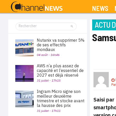
NEWS
ACTU D
Samsun
Nutanix va supprimer 5%
de ses effectifs
mondiaux
04 août - 16h46
AWS n’a plus assez de
capacité et l’essentiel de
2027 est déjà réservé
31 juillet - 17h15
Pa
Ingram Micro signe son
meilleur deuxième
Saisi par
trimestre et stocke avant
la hausse des prix
smartpho
31 juillet - 17h11
version c