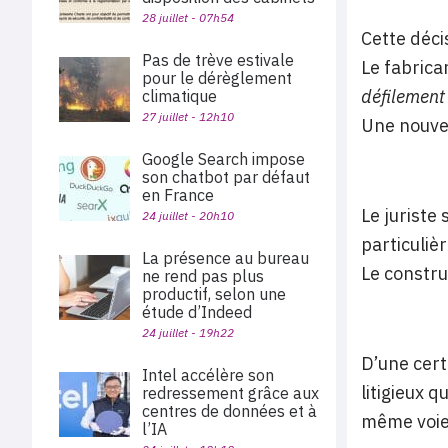
28 juillet - 07h54
Cette déci
Pas de trève estivale
Le fabrica
pour le dérèglement
défilement 
climatique
27 juillet - 12h10
Une nouvel
Google Search impose
son chatbot par défaut
en France
Le juriste 
24 juillet - 20h10
particuliè
La présence au bureau
Le constru
ne rend pas plus
productif, selon une
étude d’Indeed
24 juillet - 19h22
D’une cert
Intel accélère son
litigieux 
redressement grâce aux
centres de données et à
même voie 
l’IA