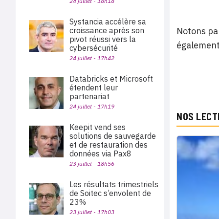
24 juillet - 18h18
Systancia accélère sa
croissance après son
Notons par
pivot réussi vers la
également
cybersécurité
24 juillet - 17h42
Databricks et Microsoft
étendent leur
partenariat
24 juillet - 17h19
NOS LECT
Keepit vend ses
solutions de sauvegarde
et de restauration des
données via Pax8
23 juillet - 18h56
Les résultats trimestriels
de Soitec s’envolent de
23%
23 juillet - 17h03