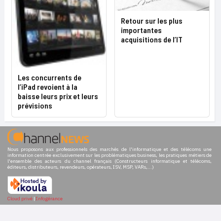
Retour sur les plus
importantes
acquisitions de l’IT
Les concurrents de
l’iPad revoient à la
baisse leurs prix et leurs
prévisions
Nous proposons aux professionnels des marchés de l'informatique et des télécoms une
information centrée exclusivement sur les problématiques business, les pratiques métiers de
l'ensemble des acteurs du channel français (Constructeurs informatique et télécoms,
éditeurs, distributeurs, revendeurs, opérateurs, ISV, MSP, VARs,...)
Cloud privé
|
Infogérance