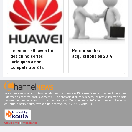
Télécoms : Huawei fait
Retour sur les
des chinoiseries
acquisitions en 2014
juridiques à son
compatriote ZTE
Nous proposons aux professionnels des marchés de l'informatique et des télécoms une
information centrée exclusivement sur les problématiques business, les pratiques métiers de
l'ensemble des acteurs du channel français (Constructeurs informatique et télécoms,
éditeurs, distributeurs, revendeurs, opérateurs, ISV, MSP, VARs,...)
Cloud privé
|
Infogérance