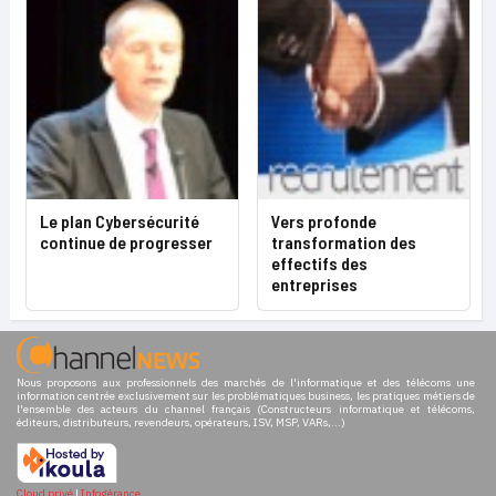
Le plan Cybersécurité
Vers profonde
continue de progresser
transformation des
effectifs des
entreprises
Nous proposons aux professionnels des marchés de l'informatique et des télécoms une
information centrée exclusivement sur les problématiques business, les pratiques métiers de
l'ensemble des acteurs du channel français (Constructeurs informatique et télécoms,
éditeurs, distributeurs, revendeurs, opérateurs, ISV, MSP, VARs,...)
Cloud privé
|
Infogérance