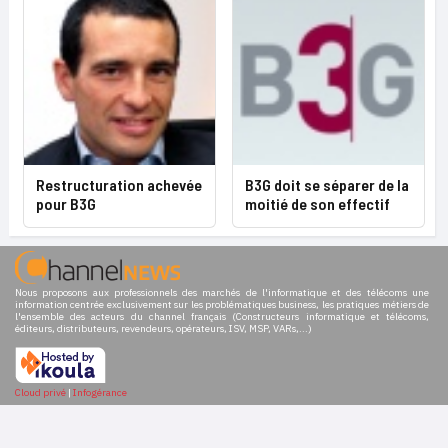
Restructuration achevée
B3G doit se séparer de la
pour B3G
moitié de son effectif
Nous proposons aux professionnels des marchés de l'informatique et des télécoms une
information centrée exclusivement sur les problématiques business, les pratiques métiers de
l'ensemble des acteurs du channel français (Constructeurs informatique et télécoms,
éditeurs, distributeurs, revendeurs, opérateurs, ISV, MSP, VARs,...)
Cloud privé
|
Infogérance